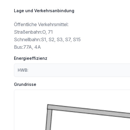
Lage und Verkehrsanbindung
Öffentliche Verkehrsmittel:
Straßenbahn:O, 71
Schnellbahn:S1, S2, S3, S7, S15
Bus:77A, 4A
Energieeffizienz
HWB:
Grundrisse