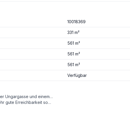
10018369
331 m²
561 m²
561 m²
561 m²
Verfügbar
Der Gebäudekomplex verfügt über einen Haupteingang in der Ungargasse und einem weiteren in der Barichgasse. Das Fabiani Haus besteht aus mehreren Stiegenhäusern, welche durch einen Innenhof verbunden sind. Die zu vermietenden Büroflächen sind geräumig und modern ausgestattet. Im Innenhof stehen ausreichend Stellplätze zur Verfügung.
et außerdem zahlreiche Nahversorungsmöglichkeiten in unmittelbarer Nähe.