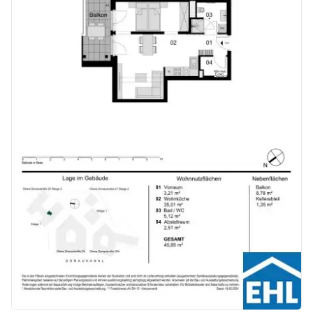
Kaufpreise der Vorsorgewohnungen
von EUR 286.000,- bis EUR 1.238.000,- netto zzgl. 20% USt.
Zu erwartender Mietertrag
von ca. EUR 17,50 bis EUR 22,50 netto/m²
Stellplätze können für 3-4 Zimmerwohnungen um € 40.000,00 netto angekauft werden.
Provisionsfrei für den Käufer!
Fertigstellung: voraussichtlich Q2/2026
Bei diesem Angebot handelt es sich um eine Vorsorgewohnung, die zu Vermietungszwecken erworben wird. Der angegebene Kaufpreis versteht sich daher zzgl. 20% USt. Diese Daten sind vorbehaltlich möglicher Änderungen.
Wir weisen darauf hin, dass zwischen dem Vermittler und dem zu vermittelnden Dritten ein familiäres oder wirtschaftliches Naheverhältnis besteht.
Der Vermittler ist als Doppelmakler tätig.