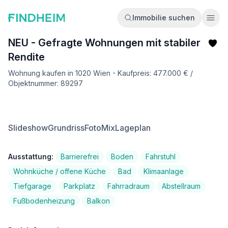
Immobilie suchen
Ope
NEU - Gefragte Wohnungen mit stabiler
Rendite
Wohnung kaufen in 1020 Wien - Kaufpreis: 477.000 € /
Objektnummer: 89297
Slideshow
Grundriss
FotoMix
Lageplan
Ausstattung:
Barrierefrei
Boden
Fahrstuhl
Wohnküche / offene Küche
Bad
Klimaanlage
Tiefgarage
Parkplatz
Fahrradraum
Abstellraum
Fußbodenheizung
Balkon