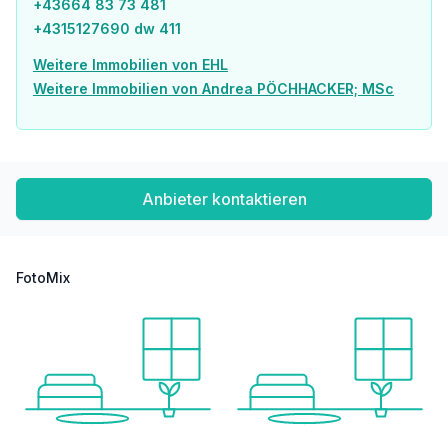
+43664 83 73 481
Post <750m
+4315127690 dw 411
Polizei <750m
Weitere Immobilien von EHL
Verkehr
Weitere Immobilien von Andrea PÖCHHACKER; MSc
Bus <250m
U-Bahn <250m
Straßenbahn <500m
Bahnhof <250m
Autobahnanschluss <2.000m
Anbieter kontaktieren
Angaben Entfernung Luftlinie / Quelle: OpenStreetMap
FotoMix