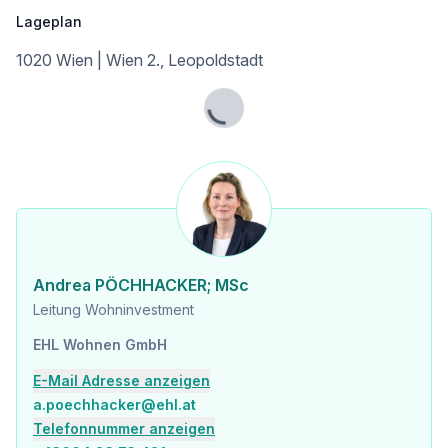
Infrastruktur / Entfernungen
Lageplan
Gesundheit
1020 Wien | Wien 2., Leopoldstadt
Arzt <500m
Apotheke <500m
Klinik <500m
Lade...
Krankenhaus <1.250m
Kinder & Schulen
Schule <500m
Kindergarten <250m
Universität <500m
Höhere Schule <500m
Andrea PÖCHHACKER; MSc
Nahversorgung
Leitung Wohninvestment
Supermarkt <250m
Bäckerei <500m
EHL Wohnen GmbH
Einkaufszentrum <2.000m
E-Mail Adresse anzeigen
Sonstige
a.poechhacker@ehl.at
Geldautomat <250m
Telefonnummer anzeigen
Bank <750m