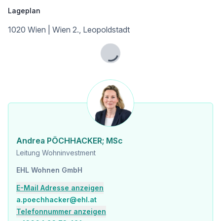
Infrastruktur / Entfernungen
Lageplan
Gesundheit
1020 Wien | Wien 2., Leopoldstadt
Arzt <500m
Apotheke <500m
Klinik <500m
Lade...
Krankenhaus <1.250m
Kinder & Schulen
Schule <500m
Kindergarten <250m
Universität <500m
Höhere Schule <500m
Andrea PÖCHHACKER; MSc
Nahversorgung
Leitung Wohninvestment
Supermarkt <250m
Bäckerei <500m
EHL Wohnen GmbH
Einkaufszentrum <2.000m
E-Mail Adresse anzeigen
Sonstige
a.poechhacker@ehl.at
Geldautomat <250m
Telefonnummer anzeigen
Bank <750m