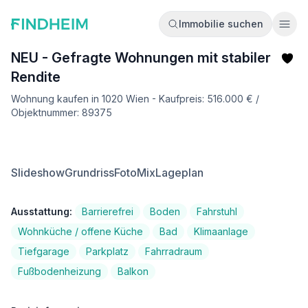
Immobilie suchen
Ope
NEU - Gefragte Wohnungen mit stabiler
Rendite
Wohnung kaufen in 1020 Wien - Kaufpreis: 516.000 € /
Objektnummer: 89375
Slideshow
Grundriss
FotoMix
Lageplan
Ausstattung:
Barrierefrei
Boden
Fahrstuhl
Wohnküche / offene Küche
Bad
Klimaanlage
Tiefgarage
Parkplatz
Fahrradraum
Fußbodenheizung
Balkon