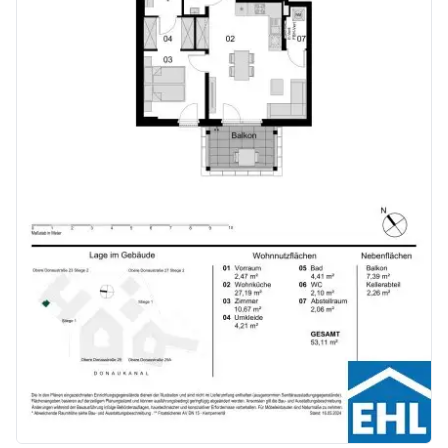
Kaufpreise der Vorsorgewohnungen
von EUR 286.000,- bis EUR 1.238.000,- netto zzgl. 20% USt.
Zu erwartender Mietertrag
von ca. EUR 17,50 bis EUR 22,50 netto/m²
Stellplätze können für 3-4 Zimmerwohnungen um € 40.000,00 netto angekauft werden.
Provisionsfrei für den Käufer!
Fertigstellung: voraussichtlich Q2/2026
Bei diesem Angebot handelt es sich um eine Vorsorgewohnung, die zu Vermietungszwecken erworben wird. Der angegebene Kaufpreis versteht sich daher zzgl. 20% USt. Diese Daten sind vorbehaltlich möglicher Änderungen.
Wir weisen darauf hin, dass zwischen dem Vermittler und dem zu vermittelnden Dritten ein familiäres oder wirtschaftliches Naheverhältnis besteht.
Der Vermittler ist als Doppelmakler tätig.