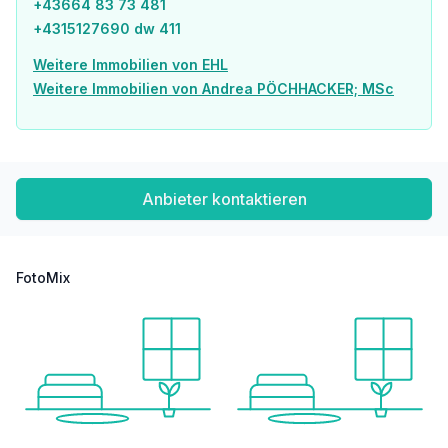
+43664 83 73 481
Post <750m
+4315127690 dw 411
Polizei <750m
Weitere Immobilien von EHL
Verkehr
Weitere Immobilien von Andrea PÖCHHACKER; MSc
Bus <250m
U-Bahn <250m
Straßenbahn <500m
Bahnhof <250m
Autobahnanschluss <2.000m
Anbieter kontaktieren
Angaben Entfernung Luftlinie / Quelle: OpenStreetMap
FotoMix