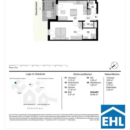
Kaufpreise der Vorsorgewohnungen
von EUR 286.000,- bis EUR 1.238.000,- netto zzgl. 20% USt.
Zu erwartender Mietertrag
von ca. EUR 17,50 bis EUR 22,50 netto/m²
Stellplätze können für 3-4 Zimmerwohnungen um € 40.000,00 netto angekauft werden.
Provisionsfrei für den Käufer!
Fertigstellung: voraussichtlich Q2/2026
Bei diesem Angebot handelt es sich um eine Vorsorgewohnung, die zu Vermietungszwecken erworben wird. Der angegebene Kaufpreis versteht sich daher zzgl. 20% USt. Diese Daten sind vorbehaltlich möglicher Änderungen.
Wir weisen darauf hin, dass zwischen dem Vermittler und dem zu vermittelnden Dritten ein familiäres oder wirtschaftliches Naheverhältnis besteht.
Der Vermittler ist als Doppelmakler tätig.