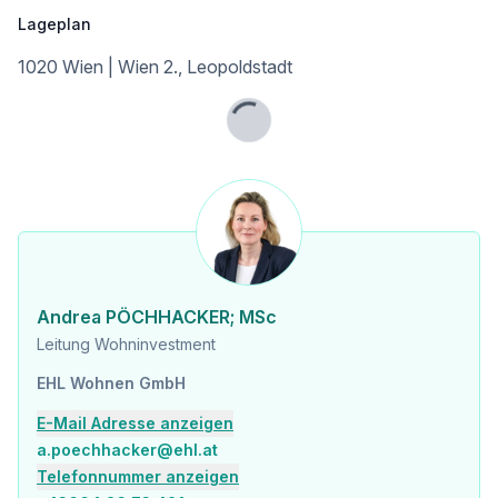
Infrastruktur / Entfernungen
Lageplan
Gesundheit
1020 Wien | Wien 2., Leopoldstadt
Arzt <500m
Apotheke <500m
Klinik <500m
Lade...
Krankenhaus <1.250m
Kinder & Schulen
Schule <500m
Kindergarten <250m
Universität <500m
Höhere Schule <500m
Andrea PÖCHHACKER; MSc
Nahversorgung
Leitung Wohninvestment
Supermarkt <250m
Bäckerei <500m
EHL Wohnen GmbH
Einkaufszentrum <2.000m
E-Mail Adresse anzeigen
Sonstige
a.poechhacker@ehl.at
Geldautomat <250m
Telefonnummer anzeigen
Bank <750m