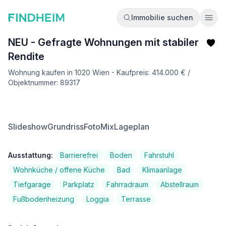
Immobilie suchen
Ope
NEU - Gefragte Wohnungen mit stabiler
Rendite
Wohnung kaufen in 1020 Wien - Kaufpreis: 414.000 € /
Objektnummer: 89317
Slideshow
Grundriss
FotoMix
Lageplan
Ausstattung:
Barrierefrei
Boden
Fahrstuhl
Wohnküche / offene Küche
Bad
Klimaanlage
Tiefgarage
Parkplatz
Fahrradraum
Abstellraum
Fußbodenheizung
Loggia
Terrasse