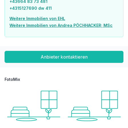
+43664 83 73 481
Post <750m
+4315127690 dw 411
Polizei <750m
Weitere Immobilien von EHL
Verkehr
Weitere Immobilien von Andrea PÖCHHACKER; MSc
Bus <250m
U-Bahn <250m
Straßenbahn <500m
Bahnhof <250m
Autobahnanschluss <2.000m
Anbieter kontaktieren
Angaben Entfernung Luftlinie / Quelle: OpenStreetMap
FotoMix