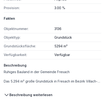
Provision:
3.00 %
Fakten
Objektnummer:
3136
Objekttyp:
Grundstück
Grundstücksfläche:
5294 m²
Verfügbarkeit:
Verfügbar
Beschreibung
Ruhiges Bauland in der Gemeinde Fresach
Das 5.294 m² große Grundstück in Fresach im Bezirk Villach-Land mit der Widmung Bauland-Dorfgebiet ist äußerst vielseitig. Ideal für eine offene und halboffene Bebauung. Es liegt beispielsweise eine Projektplanung mit 4 Doppelhaushälften und 4 Einfamilienhäusern vor. Die 8 Grundstücke haben Flächen von rund 465 m² bis 700 m². Für die offene Bebauung ist eine Grundstücksgröße von über 600 m² notwendig. Bei halboffener Bebauung genügt eine Grundstücksfläche von 400 m².
Es besteht auch die Möglichkeit ein einzelnes Grundstück oder einen Teil des gesamten Grundstücks zu erwerben.
Beschreibung weiterlesen
Fresach ist am Südhang des des Mirnocks (2.104 m) im südlichsten Teil der Tourismusregion Millstätter See gelegen. In Mitten von Wiesen und Wäldern kann man herrliche Rundwanderungen und Bergtouren mit einzigartigem Panoramablick von den Julischen Alpen bis zur Glockner Gruppe genießen. Dieser Erholungsort ist ideal für Naturliebhaber und Ruhesuchende. Es ist die Heimat von Olympiasieger Franz Klammer.