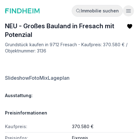
Immobilie suchen
Ope
NEU - Großes Bauland in Fresach mit
Potenzial
Grundstück kaufen in 9712 Fresach - Kaufpreis: 370.580 € /
Objektnummer: 3136
Slideshow
FotoMix
Lageplan
Ausstattung:
Preisinformationen
Kaufpreis:
370.580 €
Preisinfos:
Fixpreis