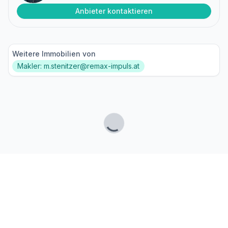
Anbieter kontaktieren
Weitere Immobilien von
Makler: m.stenitzer@remax-impuls.at
Lade...
Fußzeile
Finde passende Kaufimmobilien
- oder werde gefunden!
Mit moderner Technologie zum perfekten Match.