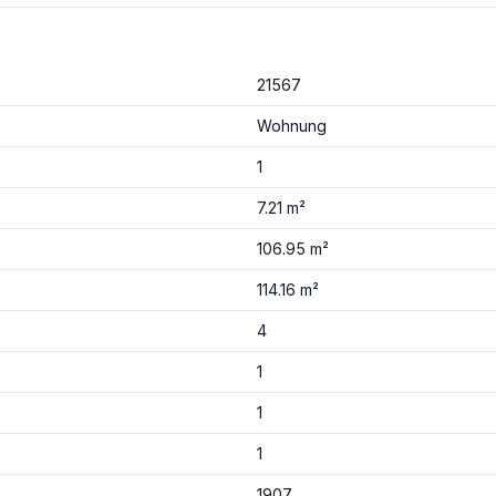
21567
Wohnung
1
7.21 m²
106.95 m²
114.16 m²
4
1
1
1
1907