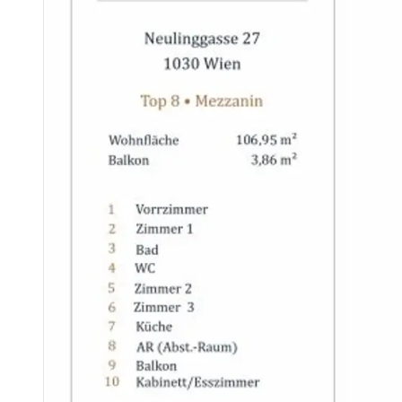
VORTEILE
* Gestaltungsfreiheit
* Kostentransparenz
* Planungssicherheit
* klare Bauzeiten
* Komfort
* Wertsteigerung
* Exklusivität
ABLAUF & SERVICE
* Besichtigung – Sie sehen den Rohzustand.
* Beratung & Bemusterung – Sie wählen Materialien im Show
* Sanierung nach Wunsch – wir setzen um.
* Schlüsselübergabe – Einzug in Ihr maßgeschneidertes Zuh
Ihre Wohnung. Ihr Stil. Unsere Umsetzung.
Gerne beraten wir Sie persönlich in unserem 3SI Luxury Estate Showroom in d
Entdecken Sie vor Ort unsere exklusive Auswahl an Materialien – von edlen Parkettvariationen über stilvo