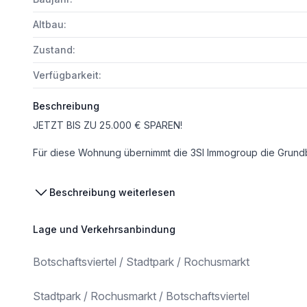
Altbau:
Zustand:
Verfügbarkeit:
Beschreibung
JETZT BIS ZU 25.000 € SPAREN!
Für diese Wohnung übernimmt die 3SI Immogroup die Grundbuch- und Pfandrechteintragungsgebühren im Rahmen der 3SI Gebühren-Aktion. Alle Details: www.3
Beschreibung weiterlesen
TOP 8 - MEZZANIN
Lage und Verkehrsanbindung
Zum Verkauf steht eine großzügige 3,5-Zimmer-Wohnung mit rund 107 m² Wohnfläche + ca. 7m² Balkon. Si
Botschaftsviertel / Stadtpark / Rochusmarkt
Das Besondere: Die Wohnung wird nicht vorab saniert, sondern in enger Abstimmung mit dem Käufer. So entsteht Ihr ganz persönlicher Wohntraum – maßgesch
_Aktuelle Raumaufteilung:_
Stadtpark / Rochusmarkt / Botschaftsviertel