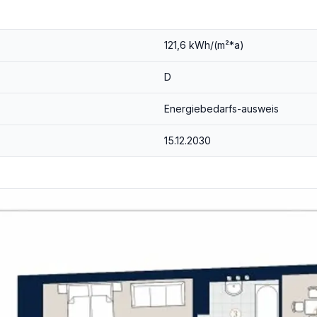
121,6 kWh/(m²*a)
D
uf Ihre Bedürfnisse angepasst werden kann.
Energiebedarfs-ausweis
15.12.2030
äumliches Potenzial.
ignlösungen, die Ihrer Vision Form geben.
umgesetzt.