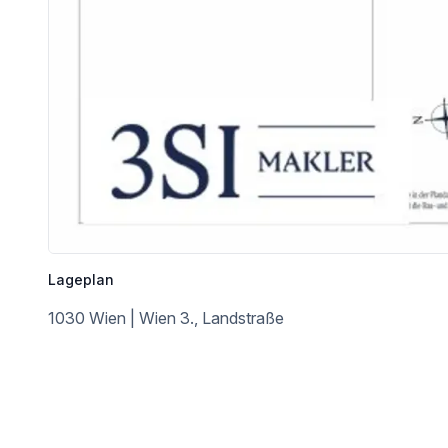
Öffnungszeiten:
Montag–Freitag: 10:00–18:00 Uhr
Samstag: 10:00–18:00 Uhr
Bei den angeführten Bildern handelt es sich teilweise um den aktuellen Zustand, sowie ein paar Beispielfotos w
Der angegebenen Kaufpreis bezieht sich auf den aktuellen
LAGE
Die Liegenschaft befindet sich im 3. Wiener Gemeindebezirk Landstraße, einer zentrumsnahen und äußerst gefragten Wohnlage mit hoher Lebensqualität. Die Umgebung bietet eine ausgezeichnete Infrastruktur mit zahlreichen Einkaufsmöglichkeiten, Gastrono
Die Anbindung an den öffentlichen Verkehr ist hervorragend. Die U-Bahn-Station Rochusgasse (U3) sowie der Verkehrsknoten Wien Mitte sind rasch erreich
Lageplan
Erholungsräume wie der Prater und der Stadtparkt befinden sich in unmittelbarer Nähe und bieten vielfältige Freizeit- und Erholungsmöglichkeiten. Insgesamt überzeugt die Lage d
1030 Wien | Wien 3., Landstraße
NEBENKOSTEN
Der guten Ordnung halber halten wir fest, dass, sofern im Angebot nicht anders vermerkt, bei erfolgreichem Abschlussfall eine Provision anfällt, die den in der Immobilienmaklerverordnung BGBI. 262 und 297/1996 festgelegten Sätzen entspricht – das sind 3 % des Kaufpreises zzgl. 20 % USt. Diese Provisionspflicht besteht auc
Die Vertragserrichtung und Treuhandabwicklung ist gebunden an den Rechtsanwalt, Herrn Dr. Christian Marth (Vavrovsky Heine 
Die Kosten betragen 1,5 % des Kaufpreises zzgl. 20 % USt. sowie Barauslagen und Beglaubigung. Bei Fremdfinanzierung erhöht sich das Honorar auf