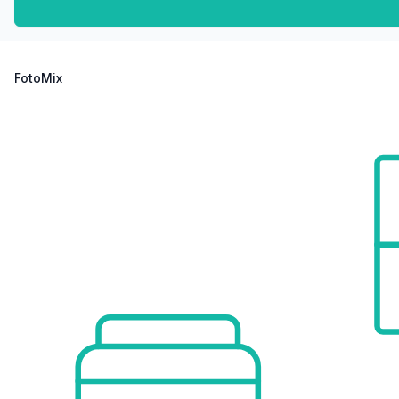
Sonstige
Geldautomat <425m
Bank <125m
Post <150m
FotoMix
Polizei <500m
Verkehr
Bus <125m
U-Bahn <600m
Straßenbahn <150m
Bahnhof <400m
Autobahnanschluss <2.050m
Angaben Entfernung Luftlinie / Quelle: OpenStreetMap