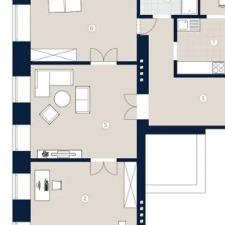
room.
ause.
er Kärntner Straße 39, 1010 Wien.
lle Fliesen bis hin zu hochwertigen Armaturen.