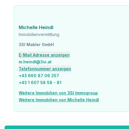
Wir weisen darauf hin, dass zwischen dem Vermittler und dem zu vermittelnden Dritten ein familiäres o
Der Vermittler ist als Doppelmakler tätig.
Infrastruktur / Entfernungen
Michelle Heindl
Immobilienvermittlung
Gesundheit
Arzt <50m
3SI Makler GmbH
Apotheke <150m
E-Mail Adresse anzeigen
Klinik <150m
Krankenhaus <525m
m.heindl@3si.at
Telefonnummer anzeigen
Kinder & Schulen
+43 660 87 06 257
Schule <150m
+43 1 607 58 58 - 81
Kindergarten <100m
Universität <350m
Weitere Immobilien von 3SI Immogroup
Höhere Schule <525m
Weitere Immobilien von Michelle Heindl
Nahversorgung
Supermarkt <50m
Bäckerei <225m
Einkaufszentrum <650m