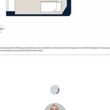
ie Wohnungen nach der Sanierung aussehen können.
 Zustand.
mie sowie Einrichtungen des täglichen Bedarfs in fußläufiger Distanz, darunter der beliebte Rochusmarkt.
bar und gewährleisten eine schnelle Verbindung in die Innenstadt.
urch die Kombination aus Urbanität, Grünnähe und optimaler Verkehrsanbindung.
Lade...
h dann, wenn Sie die Ihnen überlassenen Informationen an Dritte weitergeben. Es besteht ein wirtschaftliches Naheverhältnis zum Verkäufer.
Marth Rechtsanwälte GmbH / 1010 Wien, Fleischmarkt 1).
 1,8 % vom Kaufpreis zzgl. USt., Barauslagen und Beglaubigung.