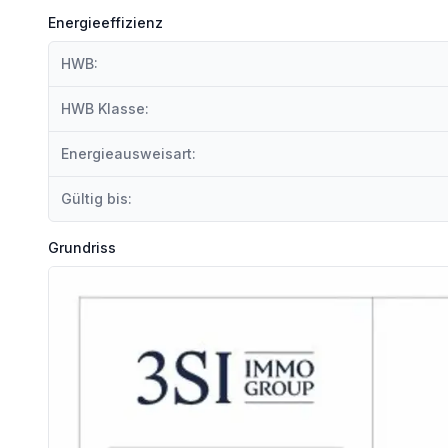
* 4 -5 Zimmer
Energieeffizienz
* getrennte Küche
* Badezimmer
HWB:
* WC
* Vorraum
HWB Klasse:
Bei der angeführten Planskizze handelt es sich um den derzeitigen Grundriss, welcher individuell a
Energieausweisart:
DER WEG ZUR INDIVIDUALITÄT
Gültig bis:
Besichtigung.
Sie erleben die Wohnung im Rohzustand und entdecken Ihr r
Grundriss
Beratung & Formgebung.
Im 3SI Luxury Real Estate Showroom wählen Sie Materialien wie Parkett, Fliesen, Armaturen und Des
Sanierung nach Wunsch.
Ihre Vorstellungen werden mit Fixpreis-Garantie verlässlich 
Schlüsselübergabe.
Der Moment, in dem Ihr neues Zuhause Wirklichkeit wird.