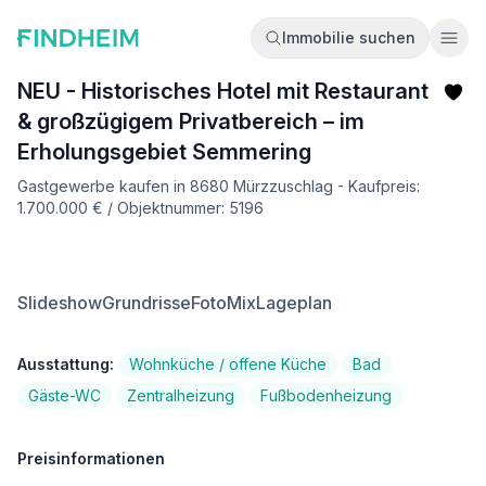
Immobilie suchen
Ope
NEU - Historisches Hotel mit Restaurant
& großzügigem Privatbereich – im
Erholungsgebiet Semmering
Gastgewerbe kaufen in 8680 Mürzzuschlag - Kaufpreis:
1.700.000 € / Objektnummer: 5196
Slideshow
Grundrisse
FotoMix
Lageplan
Ausstattung:
Wohnküche / offene Küche
Bad
Gäste-WC
Zentralheizung
Fußbodenheizung
Preisinformationen