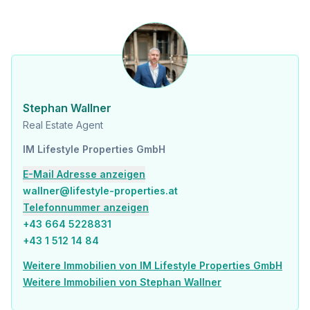
Stephan Wallner
national - Tel: 0664 5228831 [tel:06645228831]
international - Tel: +43 664 5228831 [tel:+436645228831]
e-mail: wallner@lifestyle-properties.at
Der Vermittler ist als Doppelmakler tätig.
Stephan Wallner
Real Estate Agent
IM Lifestyle Properties GmbH
Infrastruktur / Entfernungen
E-Mail Adresse anzeigen
Gesundheit
wallner@lifestyle-properties.at
Arzt <500m
Telefonnummer anzeigen
Apotheke <1.000m
+43 664 5228831
Krankenhaus <1.000m
+43 1 512 14 84
Kinder & Schulen
Weitere Immobilien von IM Lifestyle Properties GmbH
Schule <500m
Weitere Immobilien von Stephan Wallner
Kindergarten <1.000m