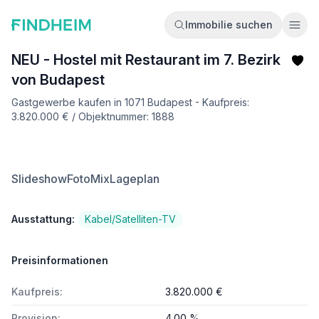
Immobilie suchen
Ope
NEU - Hostel mit Restaurant im 7. Bezirk
von Budapest
Gastgewerbe kaufen in 1071 Budapest - Kaufpreis:
3.820.000 € / Objektnummer: 1888
Slideshow
FotoMix
Lageplan
Ausstattung:
Kabel/Satelliten-TV
Preisinformationen
Kaufpreis:
3.820.000 €
Provision:
4.00 %