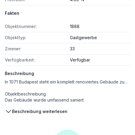
Fakten
Objektnummer:
1888
Objekttyp:
Gastgewerbe
Zimmer:
33
Verfügbarkeit:
Verfügbar
Beschreibung
In 1071 Budapest steht ein komplett renoviertes Gebäude zum Verkauf, das derzeit als Hostel betrieben wird. Die Immobilie umfasst 33 Zimmer, ein Restaurant sowie mehrere modern ausgestattete Apartments und bietet attraktive Erweiterungsmöglichkeiten.
Objektbeschreibung
Das Gebäude wurde umfassend saniert:
– moderne Heizungsanlage
Beschreibung weiterlesen
– vollständig erneuerte Wasser- und Stromleitungen
– durchgängig gepflegter und zeitgemäß ausgestatteter Zustand
Raumaufteilung