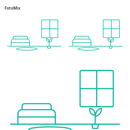
FotoMix
Eckdaten des Bezirks:
– Postleitzahlen: 1071–1078
– Fläche: 209 ha
– Bevölkerungsdichte: ca. 25.541 Einwohner/km²
– Gründungsdatum: 17. November 1873
Hinweis
Dieses Objekt wird von der ImmoTrading GmbH im Auftrag eines ungarischen Immobilienpartners vermittelt.
Nach Vorlage eines LOI (Letter of Intent) wird der direkte Kontakt zum ungarischen Maklerpartner hergestellt.
Die weitere Betreuung erfolgt gemeinsam durch den Partner und die ImmoTrading GmbH.
Kaufpreis
3.820.000 EUR
zuzüglich 4 % Provision, Anwaltskosten und staatliche Steuern.
Für weitere Informationen oder zur Vereinbarung eines Besichtigungstermins stehen wir Ihnen jederzeit gerne zur Verfügung. Wir freuen uns auf Ihre Anfrage.