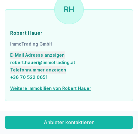
– Erdgeschoss: Restaurant mit straßenseitigem Zugang
– Obergeschosse: renovierte Apartments mit 6 voll ausgestatteten Küchen
RH
– Terrasse: große, sonnige 120 m² Terrasse
– Kellergeschoss: ideal nutzbar als Lagerfläche oder für den Ausbau eines Fitnessraums
Darüber hinaus besteht die Möglichkeit zur Aufstockung und Erweiterung des Hostels durch zusätzliche Etagen.
Robert Hauer
Standort
ImmoTrading GmbH
Die Immobilie befindet sich im beliebten 7. Bezirk (Erzsébetváros), nahe:
– Ostbahnhof (Keleti)
E-Mail Adresse anzeigen
– Metrostationen
robert.hauer@immotrading.at
– Bus- und Straßenbahnhaltestellen
Diese ausgezeichnete Verkehrsanbindung macht das Objekt besonders attraktiv für touristische und studentische Zielgruppen.
Telefonnummer anzeigen
+36 70 522 0651
Information
Die Immobilie inklusive aller Teile ist langfristig vermietet, was eine stabile und kontinuierliche Einnahmequelle darstellt.
Weitere Immobilien von Robert Hauer
Lage & Umfeld – 7. Bezirk / Erzsébetváros
Der 7. Bezirk ist der kleinste, aber am dichtesten besiedelte Bezirk Budapests. Das Stadtviertel ist bekannt für:
– sein reiches jüdisches Erbe
– die berühmte Dohány-Synagoge im maurischen Stil
Anbieter kontaktieren
– vielfältige koschere Geschäfte
– trendige Bars und die international bekannten „Ruinenkneipen“ wie Szimpla Kert
– zahlreiche Designerläden, Cafés und Restaurants