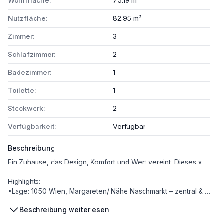
Wohnfläche:
75.19 m²
Nutzfläche:
82.95 m²
Zimmer:
3
Schlafzimmer:
2
Badezimmer:
1
Toilette:
1
Stockwerk:
2
Verfügbarkeit:
Verfügbar
Beschreibung
Ein Zuhause, das Design, Komfort und Wert vereint. Dieses voll möblierte 3-Zimmer-Apartment im 2. Obergeschossbietet eine ideale Balance zwischen urbaner Lebensqualität und attraktiver, gewerblicher Nutzung. Die ruhige Lage im beliebten 5. Wiener Bezirk Wien – Margareten macht diese Immobilie besonders interessant für Unternehmen, Serviced-Apartment-Anbieter und Firmenkunden, die auf mittelfristige Vermietung (z. B. Mitarbeiterwohnen, Projektunterkünfte, Corporate Housing) spezialisiert sind.
Highlights:
•Lage: 1050 Wien, Margareten/ Nähe Naschmarkt – zentral & ruhig
•Wohnfläche: ca. 75,19 m²
Beschreibung weiterlesen
•Nutzfläche: ca. 82,95 m²