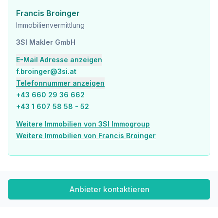
Gesundheit
Arzt <150m
Francis Broinger
Apotheke <300m
Immobilienvermittlung
Klinik <250m
Krankenhaus <350m
3SI Makler GmbH
Kinder & Schulen
E-Mail Adresse anzeigen
Schule <100m
f.broinger@3si.at
Kindergarten <150m
Telefonnummer anzeigen
Universität <575m
+43 660 29 36 662
Höhere Schule <550m
+43 1 607 58 58 - 52
Nahversorgung
Weitere Immobilien von 3SI Immogroup
Supermarkt <125m
Weitere Immobilien von Francis Broinger
Bäckerei <250m
Einkaufszentrum <550m
Sonstige
Geldautomat <275m
Bank <425m
Anbieter kontaktieren
Post <425m
Polizei <400m