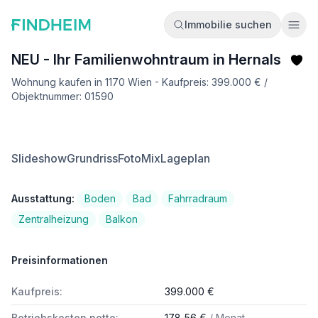
Immobilie suchen
Ope
NEU - Ihr Familienwohntraum in Hernals
Wohnung kaufen in 1170 Wien - Kaufpreis: 399.000 € /
Objektnummer: 01590
Slideshow
Grundriss
FotoMix
Lageplan
Ausstattung:
Boden
Bad
Fahrradraum
Zentralheizung
Balkon
Preisinformationen
Kaufpreis:
399.000 €
Betriebskosten netto:
178,56 €
/ Monat