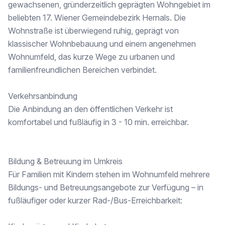
gewachsenen, gründerzeitlich geprägten Wohngebiet im
Diese Wohnung ist eine seltene Gelegenheit, in einem urbanen Umfeld mit perfekter Infrastruktur eine großzügige und gut geschnittene Familienwohnung zu erwerben.
beliebten 17. Wiener Gemeindebezirk Hernals. Die
Wohnstraße ist überwiegend ruhig, geprägt von
Wenn Sie nach einem Zuhause suchen, das Platz, Struktur und Entwicklungspotenzial vereint, ist dieses Objekt die ideale Wahl.
klassischer Wohnbebauung und einem angenehmen
Wohnumfeld, das kurze Wege zu urbanen und
familienfreundlichen Bereichen verbindet.
Verkehrsanbindung
Die Anbindung an den öffentlichen Verkehr ist
komfortabel und fußläufig in 3 - 10 min. erreichbar.
Bildung & Betreuung im Umkreis
Für Familien mit Kindern stehen im Wohnumfeld mehrere
Bildungs- und Betreuungsangebote zur Verfügung – in
fußläufiger oder kurzer Rad-/Bus-Erreichbarkeit: