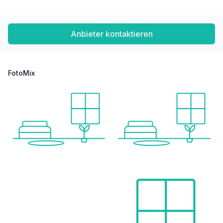
Gesundheit
Arzt <200m
Apotheke <275m
Anbieter kontaktieren
Klinik <350m
Krankenhaus <1.300m
Kinder & Schulen
FotoMix
Schule <75m
Kindergarten <325m
Universität <550m
Höhere Schule <800m
Nahversorgung
Supermarkt <100m
Bäckerei <225m
Einkaufszentrum <725m
Sonstige
Geldautomat <175m
Bank <175m
Post <175m
Polizei <775m