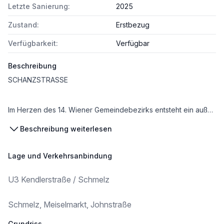
Letzte Sanierung:
2025
Zustand:
Erstbezug
Verfügbarkeit:
Verfügbar
Beschreibung
SCHANZSTRASSE
Im Herzen des 14. Wiener Gemeindebezirks entsteht ein außergewöhnliches Zuhause, das den Charme vergangener Zeiten mit zeitgemäßem Wohnkomfort vereint. Die 3SI Immogroup widmet sich mit großer Sorgfalt der behutsamen Sanierung dieses prachtvollen Zinshauses, um seinen historischen Charakter zu bewahren und gleichzeitig höchsten modernen Wohnansprüchen gerecht zu werden.
Beschreibung weiterlesen
Auf drei Regelgeschoßen entstehen 12 stilvoll sanierte Wohnungen, die mit hochwertigen Ausstattungsdetails und durchdachter Raumgestaltung überzeugen. Ergänzt wird der Wohnkomfort durch den Einbau eines modernen Lifts. Hier verschmelzen klassisches Altbauflair und zeitlose Eleganz zu einem einzigartigen Wohnerlebnis – ein Zuhause für alle, die das Besondere suchen.
DIE LAGE
Lage und Verkehrsanbindung
Das elegante Zinshaus befindet sich zwischen der Hütteldorfer Straße und der Schmelz, in einer beliebten und ruhigen Wohngegend von Penzing. Die ausgezeichnete Anbindung an das öffentliche Verkehrsnetz ermöglicht es, das Wiener Stadtzentrum in nur 20 Minuten zu erreichen – eine ideale Lage für alle, die sowohl die Ruhe eines Stadtteils als auch die Nähe zum urbanen Leben schätzen. In der Umgebung finden sich zahlreiche Supermärkte, Restaurants und Geschäfte des täglichen Bedarfs, die den Wohnkomfort zusätzlich erhöhen und für eine hohe Lebensqualität sorgen.
U3 Kendlerstraße / Schmelz
* U3-Kendlerstraße / U3-Hütteldorfer Straße (zu Fuß) - 4 Minuten
* Hütteldorfer Straße (zu Fuß) - 5 Minuten
Schmelz, Meiselmarkt, Johnstraße
* Schmelz (zu Fuß) - 10 Minuten
* Neubaugasse / Mariahilfer Straße (Öffis) - 14 Minuten
Grundriss