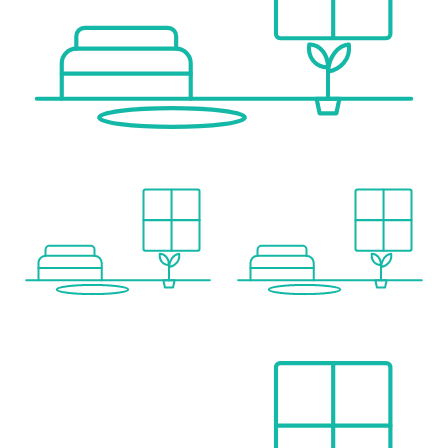
Verkehr
Bus <125m
U-Bahn <200m
Straßenbahn <275m
Bahnhof <250m
Autobahnanschluss <4.975m
Angaben Entfernung Luftlinie / Quelle: OpenStreetMap