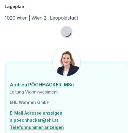
Infrastruktur / Entfernungen
Lageplan
Gesundheit
1020 Wien | Wien 2., Leopoldstadt
Arzt <500m
Apotheke <500m
Klinik <500m
Lade...
Krankenhaus <1.250m
Kinder & Schulen
Schule <500m
Kindergarten <250m
Universität <500m
Höhere Schule <500m
Andrea PÖCHHACKER; MSc
Nahversorgung
Leitung Wohninvestment
Supermarkt <250m
Bäckerei <500m
EHL Wohnen GmbH
Einkaufszentrum <2.000m
E-Mail Adresse anzeigen
Sonstige
a.poechhacker@ehl.at
Geldautomat <250m
Telefonnummer anzeigen
Bank <750m