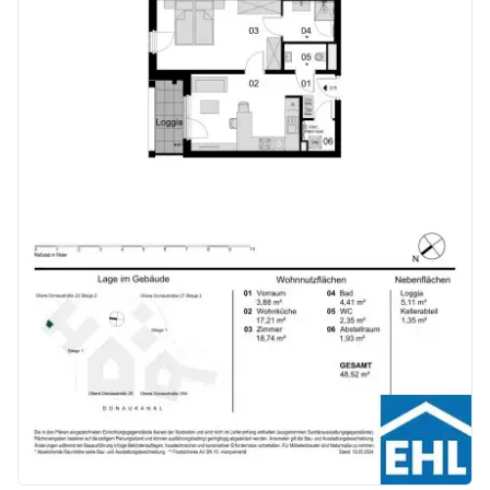
Kaufpreise der Vorsorgewohnungen
von EUR 286.000,- bis EUR 1.238.000,- netto zzgl. 20% USt.
Zu erwartender Mietertrag
von ca. EUR 17,50 bis EUR 22,50 netto/m²
Stellplätze können für 3-4 Zimmerwohnungen um € 40.000,00 netto angekauft werden.
Provisionsfrei für den Käufer!
Fertigstellung: voraussichtlich Q2/2026
Bei diesem Angebot handelt es sich um eine Vorsorgewohnung, die zu Vermietungszwecken erworben wird. Der angegebene Kaufpreis versteht sich daher zzgl. 20% USt. Diese Daten sind vorbehaltlich möglicher Änderungen.
Wir weisen darauf hin, dass zwischen dem Vermittler und dem zu vermittelnden Dritten ein familiäres oder wirtschaftliches Naheverhältnis besteht.
Der Vermittler ist als Doppelmakler tätig.