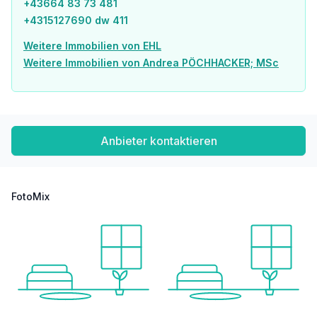
+43664 83 73 481
Post <750m
+4315127690 dw 411
Polizei <750m
Weitere Immobilien von EHL
Verkehr
Weitere Immobilien von Andrea PÖCHHACKER; MSc
Bus <250m
U-Bahn <250m
Straßenbahn <500m
Bahnhof <250m
Autobahnanschluss <2.000m
Anbieter kontaktieren
Angaben Entfernung Luftlinie / Quelle: OpenStreetMap
FotoMix