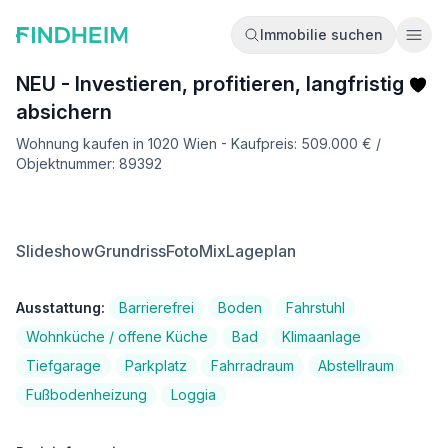
Immobilie suchen
Ope
NEU - Investieren, profitieren, langfristig
absichern
Wohnung kaufen in 1020 Wien - Kaufpreis: 509.000 € /
Objektnummer: 89392
Slideshow
Grundriss
FotoMix
Lageplan
Ausstattung:
Barrierefrei
Boden
Fahrstuhl
Wohnküche / offene Küche
Bad
Klimaanlage
Tiefgarage
Parkplatz
Fahrradraum
Abstellraum
Fußbodenheizung
Loggia