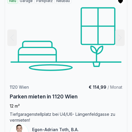
Neu
Garage
Parkplatz
Neubau
1120 Wien
€ 114,99
/ Monat
Parken mieten in 1120 Wien
12 m²
Tiefgaragenstellplatz bei U4/U6- Längenfeldgasse zu
vermieten!
Egon-Adrian Toth, B.A.