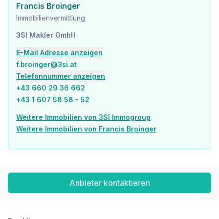
Francis Broinger
Krankenhaus <525m
Immobilienvermittlung
Kinder & Schulen
3SI Makler GmbH
Schule <150m
Kindergarten <100m
E-Mail Adresse anzeigen
Universität <350m
f.broinger@3si.at
Höhere Schule <525m
Telefonnummer anzeigen
Nahversorgung
+43 660 29 36 662
Supermarkt <50m
+43 1 607 58 58 - 52
Bäckerei <225m
Einkaufszentrum <650m
Weitere Immobilien von 3SI Immogroup
Weitere Immobilien von Francis Broinger
Sonstige
Geldautomat <425m
Bank <125m
Post <150m
Polizei <500m
Anbieter kontaktieren
Verkehr
Bus <125m
U-Bahn <600m