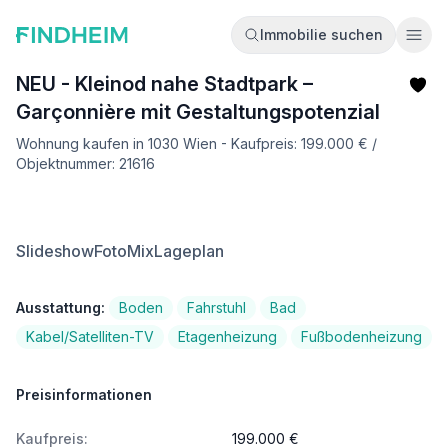
Immobilie suchen
Ope
NEU - Kleinod nahe Stadtpark –
Garçonnière mit Gestaltungspotenzial
Wohnung kaufen in 1030 Wien - Kaufpreis: 199.000 € /
Objektnummer: 21616
Slideshow
FotoMix
Lageplan
Ausstattung:
Boden
Fahrstuhl
Bad
Kabel/Satelliten-TV
Etagenheizung
Fußbodenheizung
Preisinformationen
Kaufpreis:
199.000 €