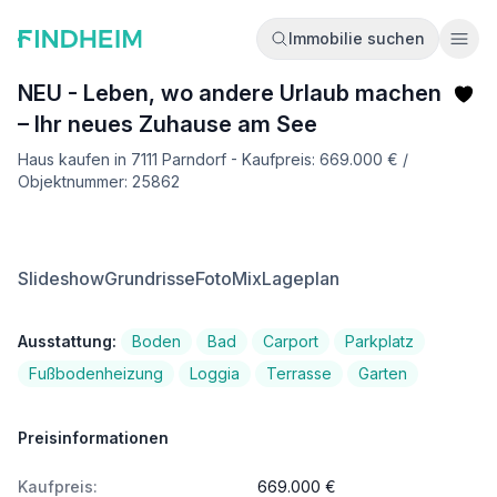
Immobilie suchen
Ope
NEU - Leben, wo andere Urlaub machen
– Ihr neues Zuhause am See
Haus kaufen in 7111 Parndorf - Kaufpreis: 669.000 € /
Objektnummer: 25862
Slideshow
Grundrisse
FotoMix
Lageplan
Ausstattung:
Boden
Bad
Carport
Parkplatz
Fußbodenheizung
Loggia
Terrasse
Garten
Preisinformationen
Kaufpreis:
669.000 €