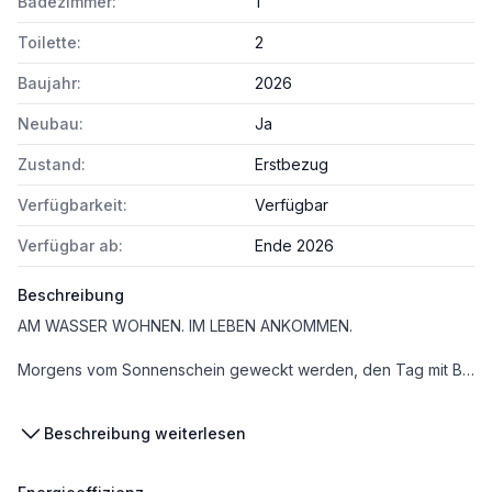
Badezimmer:
1
Toilette:
2
Baujahr:
2026
Neubau:
Ja
Zustand:
Erstbezug
Verfügbarkeit:
Verfügbar
Verfügbar ab:
Ende 2026
Beschreibung
AM WASSER WOHNEN. IM LEBEN ANKOMMEN.
Morgens vom Sonnenschein geweckt werden, den Tag mit Blick auf den See beginnen und in einer Umgebung wohnen, die Ruhe und Naturverbundenheit bietet. AM SEE in Parndorf verbindet hochwertiges Wohnen mit einzigartigem Seeflair – für alle, die das Besondere suchen.
Die Wohnanlage „AM SEE“ in Parndorf vereint modernen Komfort mit der Natur. Direkt am Wasser gelegen, bieten stilvolle Wohnungen, Reihenhäuser und Einfamilienhäuser offene Raumkonzepte, hochwertige Materialien und ein unverwechselbares Wohnerlebnis. Hier treffen Licht und Ruhe auf echte Lebensqualität – ein Ort zum Ankommen und Wohlfühlen.
Beschreibung weiterlesen
Design & Architektur