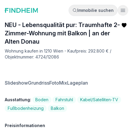
Immobilie suchen
Ope
NEU - Lebensqualität pur: Traumhafte 2-
Zimmer-Wohnung mit Balkon | an der
Alten Donau
Wohnung kaufen in 1210 Wien - Kaufpreis: 292.800 € /
Objektnummer: 4724/12086
Slideshow
Grundriss
FotoMix
Lageplan
Ausstattung:
Boden
Fahrstuhl
Kabel/Satelliten-TV
Fußbodenheizung
Balkon
Preisinformationen