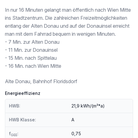
Kindergarten <500m
Universität <250m
In nur 16 Minuten gelangt man öffentlich nach Wien Mitte
Höhere Schule <500m
ins Stadtzentrum. Die zahlreichen Freizeitmöglichkeiten
entlang der Alten Donau und auf der Donauinsel erreicht
Nahversorgung
Supermarkt <250m
man mit dem Fahrrad bequem in wenigen Minuten.
Bäckerei <250m
- 7 Min. zur Alten Donau
Einkaufszentrum <250m
- 11 Min. zur Donauinsel
- 15 Min. nach Spittelau
Sonstige
Geldautomat <250m
- 16 Min. nach Wien Mitte
Bank <250m
Post <500m
Alte Donau, Bahnhof Floridsdorf
Polizei <750m
Energieeffizienz
Verkehr
Bus <250m
HWB:
21,9 kWh/(m²*a)
U-Bahn <250m
Straßenbahn <250m
Bahnhof <250m
HWB Klasse:
A
Autobahnanschluss <1.000m
f
:
0,75
GEE