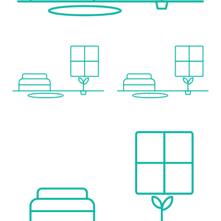
• Fully fitted modern kitchen
• Elevator
• Video intercom system
• Underground parking space
• Storage room (trastero)
____________________
Resort-Style Communal Amenities
The development is surrounded by landscaped gardens and includes three swimming pools, creating a relaxed resort atmosphere.
• Fully equipped gym
• Spa & wellness area with sauna and jacuzzi
• Outdoor meditation and relaxation zones
• Community lounge with co-working space
(including a fully equipped kitchen – ideal for hybrid work or social events)
• Picnic areas
• Beach volleyball court
• Children’s facilities including
– Children’s pool
– Water play areas
– Playground
____________________
Location & Value