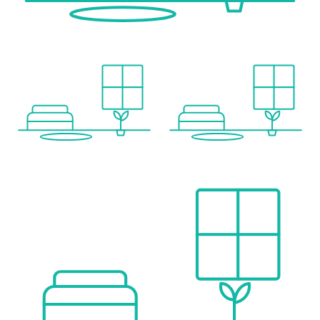
____________________
Surface Details
•Total usable area (according to regulation): approx. 112.1 m²
•Constructed area incl. communal share: approx. 152.1 m²
Detailed breakdown:
•Usable interior area: approx. 101.9 m²
•Constructed interior area incl. communal share: approx. 140.3 m²
•Exterior usable area (terrace): approx. 40.0 m²
•Total area incl. exterior & communal areas: approx. 180.3 m²
____________________
• Large terrace suitable for outdoor dining and relaxation
• Well-balanced indoor–outdoor living concept
Located on the 4th floor, the corner position ensures excellent natural light and an open, airy feel throughout the apartment. The generous terrace extends the living space outdoors, ideal for enjoying the Mediterranean climate.
____________________
Features & Comfort
• Corner unit with enhanced privacy
• Direct access to the terrace
• Air conditioning