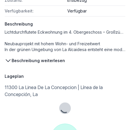
Zustand:
Erstbezug
Verfügbarkeit:
Verfügbar
Beschreibung
Lichtdurchflutete Eckwohnung im 4. Obergeschoss – Großzügige Terrasse & Resort-Wohnen in La Alcaidesa
Neubauprojekt mit hohem Wohn- und Freizeitwert
In der grünen Umgebung von La Alcaidesa entsteht eine moderne Wohnanlage, die großzügiges Wohnen mit einem durchdachten Resort-Konzept verbindet. Die Architektur ist auf Offenheit, Licht und Komfort ausgerichtet – ideal für Eigennutzer ebenso wie für anspruchsvolle Investoren.
Beschreibung weiterlesen
Wohneinheit: Block 4 · 4. Obergeschoss (von 5) · Eckwohnung · Einheit A
• 3 Schlafzimmer
• 2 Badezimmer
Lageplan
• Etage: 4
• Ecklage
11300 La Linea De La Concepcion | Línea de la
• Tiefgaragenstellplatz & Abstellraum inklusive
Concepción, La
____________________
Flächen laut Bauunterlagen
Lade...
•Nutzfläche gesamt (laut Dekret): ca. 112,1 m²
•Konstruierte Fläche inkl. Gemeinschaftsanteil: ca. 152,1 m²