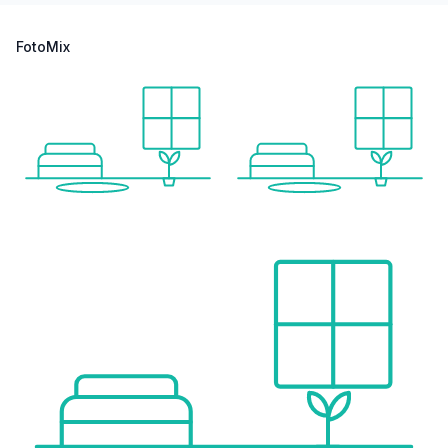
____________________
FotoMix
Gemeinschaftsbereiche & Resort-Konzept
Die Anlage ist von gepflegten Gartenflächen umgeben und bietet drei Swimmingpools, die ein entspanntes Resort-Gefühl schaffen.
• Voll ausgestattetes Fitnessstudio
• Spa- & Wellnessbereich mit Sauna und Jacuzzi
• Meditations- und Ruhebereiche im Freien
• Community-Lounge mit Co-Working-Bereich
(inkl. voll ausgestatteter Küche – ideal für hybrides Arbeiten oder private Anlässe)
• Picknickbereiche
• Beachvolleyballfeld
• Kinderbereiche mit
– Kinderpool
– Wasserspielen
– Spielplatz
____________________
Lage & Lebensqualität
• Alcaidesa Beach: ca. 1,8 km
• Einkaufsmöglichkeiten, Bars & Restaurants (La Alcaidesa Plaza): ca. 1,4 km
• Ruhige Lage nahe Golfplätzen und Natur
• Sehr gute Vermietbarkeit