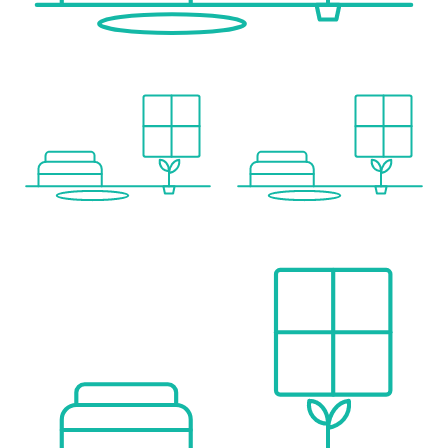
• Alcaidesa Beach: approx. 1.8 km
• Supermarkets, bars & restaurants (La Alcaidesa Plaza): approx. 1.4 km
• Peaceful setting close to golf courses and nature
• Excellent rental potential
• Ideal for lifestyle living and long-term investment
____________________
Sustainability & Build Quality
• Energy efficiency rating A / A
• Sello Verde sustainable building certification
• DOMUM standard
• Strong focus on energy efficiency and responsible materials
____________________