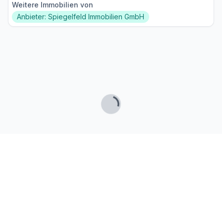
Weitere Immobilien von
Anbieter: Spiegelfeld Immobilien GmbH
Lade...
Fußzeile
Finde passende Kaufimmobilien
- oder werde gefunden!
Mit moderner Technologie zum perfekten Match.
FINDHEIM