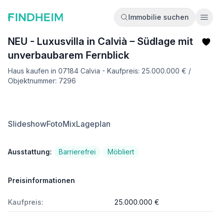
Immobilie suchen
Ope
NEU - Luxusvilla in Calvià – Südlage mit
unverbaubarem Fernblick
Haus kaufen in 07184 Calvia - Kaufpreis: 25.000.000 € /
Objektnummer: 7296
Slideshow
FotoMix
Lageplan
Ausstattung:
Barrierefrei
Möbliert
Preisinformationen
Kaufpreis:
25.000.000 €