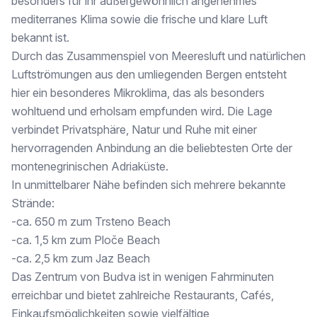
besonders für ihr außergewöhnlich angenehmes
mediterranes Klima sowie die frische und klare Luft
- ca. 1.000 m² Grundstücksfläche
bekannt ist.
- Infinity-Pool
Durch das Zusammenspiel von Meeresluft und natürlichen
Luftströmungen aus den umliegenden Bergen entsteht
- großzügige Dachterrasse mit ca. 130 m²
hier ein besonderes Mikroklima, das als besonders
- unverbaubarer Panoramameerblick
wohltuend und erholsam empfunden wird. Die Lage
verbindet Privatsphäre, Natur und Ruhe mit einer
- hochwertige Massivbauweise
hervorragenden Anbindung an die beliebtesten Orte der
- mehrere Terrassen & Balkone
montenegrinischen Adriaküste.
In unmittelbarer Nähe befinden sich mehrere bekannte
- Fußbodenheizung & Zentralheizung
Strände:
- hochwertige Villeroy & Boch Sanitäranlagen
-ca. 650 m zum Trsteno Beach
-ca. 1,5 km zum Ploče Beach
- dunkler Eichenparkettboden
-ca. 2,5 km zum Jaz Beach
- Garage für 2 Fahrzeuge
Das Zentrum von Budva ist in wenigen Fahrminuten
erreichbar und bietet zahlreiche Restaurants, Cafés,
- Liftvorbereitung vorhanden
Einkaufsmöglichkeiten sowie vielfältige