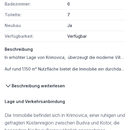
Badezimmer:
6
Toilette:
7
Neubau
Ja
Verfügbarkeit:
Verfügbar
Beschreibung
In erhöhter Lage von Krimovica, überzeugt die moderne Villa durch ganztägige Sonne, großzügige Wohnflächen, hochwertige Bauausführung sowie einen beeindruckenden Blick auf auf das Meer und die umliegende Küstenlandschaft.
Auf rund 1.150 m² Nutzfläche bietet die Immobilie ein durchdachtes Wohnkonzept mit lichtdurchfluteten Räumen, mehreren Terrassen und einem harmonischen Zusammenspiel aus Komfort, Privatsphäre und mediterranem Lebensgefühl.
Besondere Highlights sind der bereits ausgebaute Poolbereich, die großzügige Dachterrasse mit ca. 130 m² sowie der unverbaubare Meerblick, der sich nahezu durch das gesamte Objekt zieht.
Beschreibung weiterlesen
Die Villa eignet sich ideal als privater Wohnsitz, Ferienimmobilie oder langfristige Investmentanlage an der montenegrinischen Küste.
Lage und Verkehrsanbindung
-------------
Die Immobilie befindet sich in Krimovica, einer ruhigen und
Highlights auf einen Blick
gefragten Küstenregion zwischen Budva und Kotor, die
- ca. 1.150 m² Nutzfläche