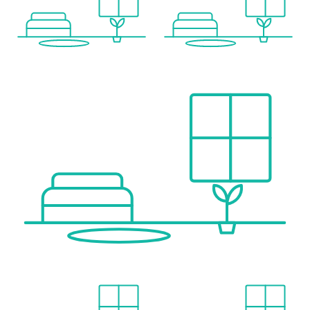
- Zentralheizung mit Wassersystem
- Fußbodenheizung
- geräuschlose Geberit-Leitungen
- hochwertige Granitkeramik
- dunkler Eichenparkettboden
Sanitär & Materialien
- Villeroy & Boch Sanitäranlagen
- moderne Badezimmer
- hochwertige Materialien renommierter Hersteller
Sonstiges