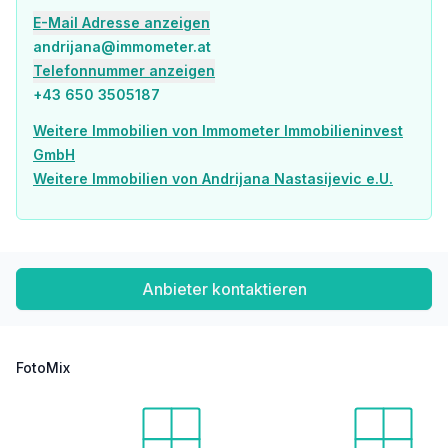
- Waschküche
E-Mail Adresse anzeigen
andrijana@immometer.at
- Garderobenbereich
Telefonnummer anzeigen
Obergeschoss
+43 650 3505187
Weitere Immobilien von Immometer Immobilieninvest
- 4 Schlafzimmer
GmbH
- 3 Badezimmer
Weitere Immobilien von Andrijana Nastasijevic e.U.
- individuelle Zugänge
- Meerblick aus allen Zimmern
Anbieter kontaktieren
Dachgeschoss
- Wohnbereich
FotoMix
- kleine Küche
- Schlafzimmer mit Badezimmer & Garderobe