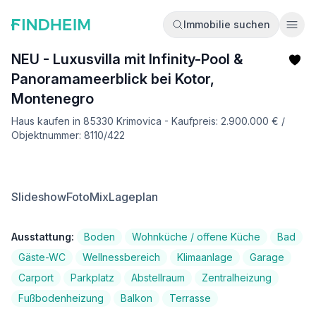
Immobilie suchen
Ope
NEU - Luxusvilla mit Infinity-Pool &
Panoramameerblick bei Kotor,
Montenegro
Haus kaufen in 85330 Krimovica - Kaufpreis: 2.900.000 € /
Objektnummer: 8110/422
Slideshow
FotoMix
Lageplan
Ausstattung:
Boden
Wohnküche / offene Küche
Bad
Gäste-WC
Wellnessbereich
Klimaanlage
Garage
Carport
Parkplatz
Abstellraum
Zentralheizung
Fußbodenheizung
Balkon
Terrasse