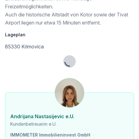
Freizeitmöglichkeiten.
- ruhige Lage zwischen Budva & Kotor
Auch die historische Altstadt von Kotor sowie der Tivat
-------------
Airport liegen nur etwa 15 Minuten entfernt.
Raumaufteilung
Lageplan
Untergeschoss
85330 Krimovica
- großzügiger Abstell- / Technikraum
Lade...
- Garage für 2 große Fahrzeuge
Erdgeschoss
- Wohn- und Essbereich
- Küche
Andrijana Nastasijevic e.U.
- 2 Schlafzimmer
Kundenbetreuerin e.U.
- 2 Badezimmer
IMMOMETER Immobilieninvest GmbH