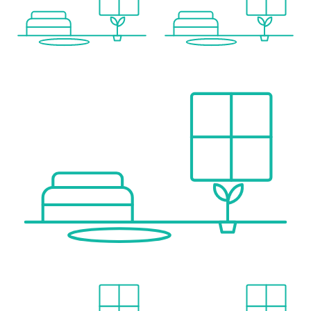
- Dachterrasse: ca. 130 m² Fläche
- ideal als Lounge- und Freizeitbereich
- beeindruckender Blick auf die Adria
-------------
Ausstattung
Die Villa wurde mit Fokus auf Qualität, Komfort und Langlebigkeit errichtet.
Bauweise & Technik
- massive Stahlbetonbauweise
- Ytong-Thermoblockbauweise
- hochwertige Wärmedämmung
- professionelle Fassaden- und Abdichtungssysteme
Wohnkomfort