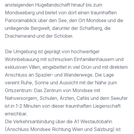
ansteigenden Hügellandschaft hinauf bis zum
* Pool
Mondseeberg und bietet von dort einen traumhaften
-------------
Panoramablick über den See, den Ort Mondsee und die
umliegende Bergwelt, darunter der Schafberg, die
Drachenwand und der Schober.
Objektbeschreibung
Die Umgebung ist geprägt von hochwertiger
Diese moderne, exklusive Villa bietet ein unvergleichliches Wohnerlebnis auf höchstem Niveau. Die moderne Architektur gepaart mit hochwertiger Ausstattung garantiert maximalen Wohnkomfort und Langlebigkeit.
Wohnbebauung mit schmucken Einfamilienhäusern und
Die bevorzugte Aussichtsage ermöglicht einen wundervollen Blick über den See, die umliegenden Berge und ins Mondseeland. Zahlreiche Terrassen mit phänomenalen Ausblicken, die edle Wohnküche sowie der geschützte Poolbereich sorgen für die erwünschte Freiheit, Entspannung und luxuriöses Wohngefühl.
exklusiven Villen, eingebettet in viel Grün und mit direktem
Anschluss an Spazier- und Wanderwege. Die Lage
Die Villa verfügt über zwei eigenständige Wohneinheiten mit separaten großzügigen Terrassenbereichen. Beide Einheiten sind architektonisch verbunden und das Anwesen kann selbstverständlich auch gesamt als großzügige Immobilie genutzt werden. Auf Grund der Bestlage ist diese Liegenschaft zudem auch als Anlageobjekt geeignet.
vereint Ruhe, Sonne und Aussicht mit der Nähe zum
-------------
Ortszentrum: Das Zentrum von Mondsee mit
Nahversorgern, Schulen, Ärzten, Cafés und dem Seeufer
ist in 1-2 Minuten von dieser traumhaften Liegenschaft
Aufteilung und Ausstattung
erreichbar.
Die Verkehrsanbindung über die A1 Westautobahn
Die Villa erstreckt sich über zwei Stockwerke (EG und OG) sowie einen Einfahrtsbereich mit Garage für 3 Fahrzeuge und dem UG mit Technik. Das Luxusanwesen besticht durch eine durchdachte Raumaufteilung sowie exklusive Ausstattung. Ein eleganter Treppenaufgang führt in den Halbstock (UG), wo ein separater Raum als Weinkeller oder Fitnessbereich genutzt werden kann.
(Anschluss Mondsee Richtung Wien und Salzburg) ist