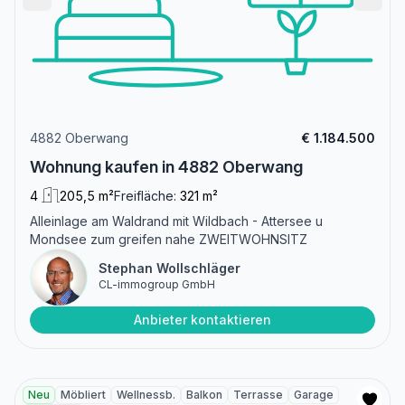
4882 Oberwang
€ 1.184.500
Wohnung kaufen in 4882 Oberwang
4
205,5 m²
Freifläche:
321 m²
Alleinlage am Waldrand mit Wildbach - Attersee u
Mondsee zum greifen nahe ZWEITWOHNSITZ
Stephan Wollschläger
CL-immogroup GmbH
Anbieter kontaktieren
Neu
Möbliert
Wellnessb.
Balkon
Terrasse
Garage