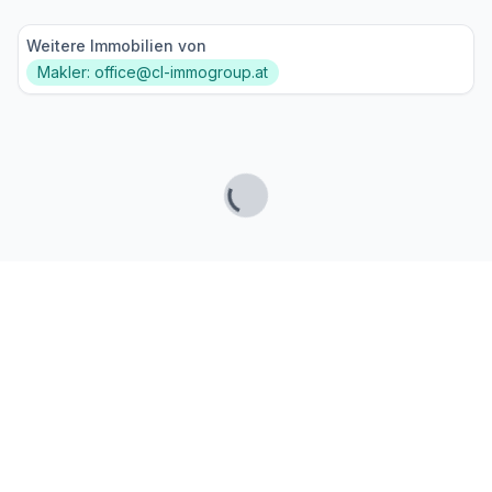
Weitere Immobilien von
Makler: office@cl-immogroup.at
Lade...
Fußzeile
Finde passende Kaufimmobilien
- oder werde gefunden!
Mit moderner Technologie zum perfekten Match.
FINDHEIM