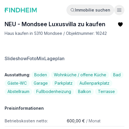
Immobilie suchen
Ope
NEU - Mondsee Luxusvilla zu kaufen
Haus kaufen in 5310 Mondsee / Objektnummer: 16242
Slideshow
FotoMix
Lageplan
Ausstattung:
Boden
Wohnküche / offene Küche
Bad
Gäste-WC
Garage
Parkplatz
Außenparkplatz
Abstellraum
Fußbodenheizung
Balkon
Terrasse
Preisinformationen
Betriebskosten netto:
600,00 €
/ Monat