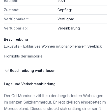
Baujahr:
2021
Zustand:
Gepflegt
Verfügbarkeit:
Verfügbar
Verfügbar ab:
Vereinbarung
Beschreibung
Luxusvilla – Exklusives Wohnen mit phänomenalem Seeblick
Highlights der Immobilie
* Top-Lage mit atemberaubendem Ausblick auf den See, die Berge, die Weite und ins Grüne
Beschreibung weiterlesen
* Großzügige Villa mit zwei Wohneinheiten – gemeinsam oder getrennt nutzbar und somit auch ideal für Mehrgenerationenwohnen oder als Anlageobjekt
* Wohnfläche: ca. 370 m² auf 2 Ebenen
* Bäder/WCs: 3 Bäder, 5 WCs
Lage und Verkehrsanbindung
* Terrassen: 4 großzügige Terrassenbereiche (Ost- Süd- und Westausrichtung)
* Garagenplätze: 3
Der Ort Mondsee zählt zu den begehrtesten Wohnlagen
* Baujahr: 2021, massive Bauweise, Top-Zustand, hochwertige Ausführung
* Böden: Fliesen- und Dielenböden
im ganzen Salzkammergut. Er liegt idyllisch eingebettet im
* Heizung: LWP, Fußbodenheizung
Mondseeland. Dieses erstreckt sich entlang einer sanft
* Sonnenschutz