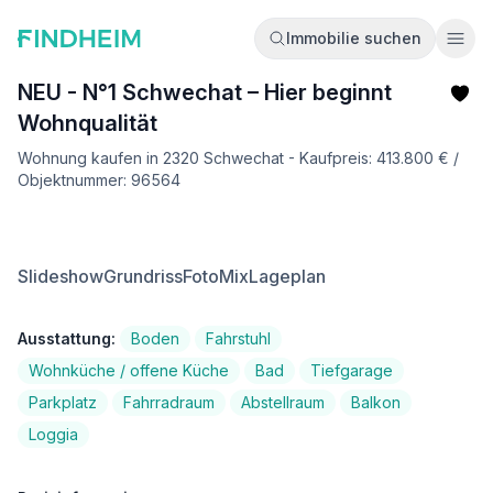
Immobilie suchen
Ope
NEU - N°1 Schwechat – Hier beginnt
Wohnqualität
Wohnung kaufen in 2320 Schwechat - Kaufpreis: 413.800 € /
Objektnummer: 96564
Slideshow
Grundriss
FotoMix
Lageplan
Ausstattung:
Boden
Fahrstuhl
Wohnküche / offene Küche
Bad
Tiefgarage
Parkplatz
Fahrradraum
Abstellraum
Balkon
Loggia