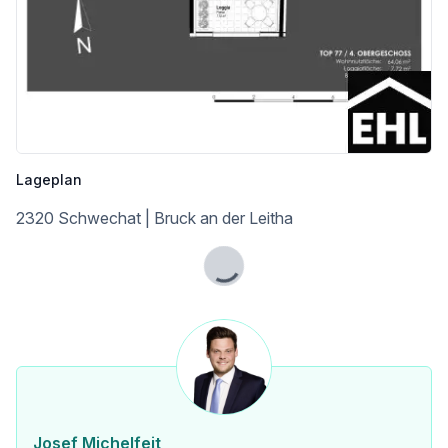
Verkehr
Bus <250m
U-Bahn <5.250m
Straßenbahn <1.500m
Bahnhof <500m
Autobahnanschluss <1.000m
Flughafen <7.500m
Angaben Entfernung Luftlinie / Quelle: OpenStreetMap
Lageplan
2320 Schwechat | Bruck an der Leitha
Lade...
Josef Michelfeit