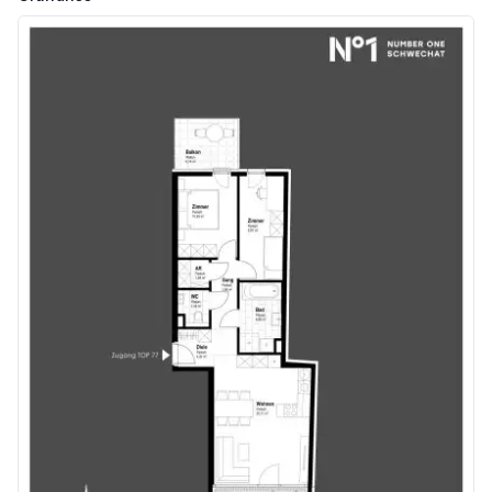
Arzt <500m
Apotheke <250m
Klinik <500m
Krankenhaus <6.750m
Kinder & Schulen
Schule <250m
Kindergarten <250m
Universität <7.500m
Höhere Schule <7.750m
Nahversorgung
Supermarkt <500m
Bäckerei <250m
Einkaufszentrum <500m
Sonstige
Geldautomat <250m
Bank <250m
Post <250m
Polizei <250m