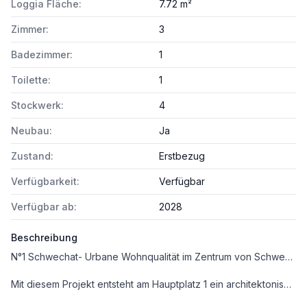
Loggia Fläche:
7.72 m²
Zimmer:
3
Badezimmer:
1
Toilette:
1
Stockwerk:
4
Neubau:
Ja
Zustand:
Erstbezug
Verfügbarkeit:
Verfügbar
Verfügbar ab:
2028
Beschreibung
N°1 Schwechat- Urbane Wohnqualität im Zentrum von Schwechat
Mit diesem Projekt entsteht am Hauptplatz 1 ein architektonisch prägendes Neubauprojekt, das stilvolles Wohnen, nachhaltige Gebäudetechnik und leistbares Eigentum in zentraler Lage vereint. Rund 100 Eigentumswohnungen sowie ergänzende Büro- und Gewerbeflächen schaffen ein lebendiges Wohnumfeld mitten im Zentrum Schwechats.