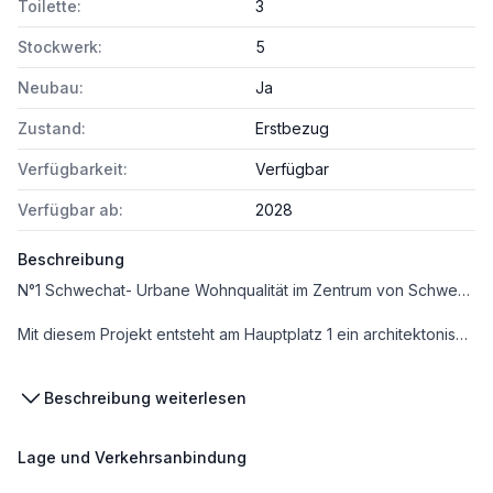
Toilette:
3
Stockwerk:
5
Neubau:
Ja
Zustand:
Erstbezug
Verfügbarkeit:
Verfügbar
Verfügbar ab:
2028
Beschreibung
N°1 Schwechat- Urbane Wohnqualität im Zentrum von Schwechat
Mit diesem Projekt entsteht am Hauptplatz 1 ein architektonisch prägendes Neubauprojekt, das stilvolles Wohnen, nachhaltige Gebäudetechnik und leistbares Eigentum in zentraler Lage vereint. Rund 100 Eigentumswohnungen sowie ergänzende Büro- und Gewerbeflächen schaffen ein lebendiges Wohnumfeld mitten im Zentrum Schwechats.
Die klare Formensprache, großzügige Fensterflächen und durchdachten Freiräume verleihen dem Projekt eine zeitlose Eleganz und schaffen ein angenehmes Wohngefühl mit langfristigem Wohnwert. Die zentrale Lage am Hauptplatz verbindet ausgezeichnete Infrastruktur, kurze Wege im Alltag und hohe Lebensqualität mit einer schnellen Anbindung an die Wiener Innenstadt – ideal für alle, die Eigentum mit ausgezeichneter Infrastruktur und schneller Anbindung an die Innenstadt suchen.
Beschreibung weiterlesen
Besonders Paare, Singles und Familien profitieren von der gelungenen Kombination aus urbaner Erreichbarkeit und entspannter Wohnatmosphäre. Während Wien dank Bahnhof, S-Bahn und optimaler Verkehrsanbindung rasch erreichbar ist, überzeugt Schwechat mit Grünflächen, kurzen Wegen und hoher Alltagstauglichkeit abseits der Großstadthektik.
Lage und Verkehrsanbindung
Die Wohnungen verfügen über Wohnflächen von ca. 38 m² bis 123 m² und bieten durchdachte Grundrisse sowie großzügige Balkone, Loggien, Terrassen oder Eigengärten. Ein begrünter Innenhof sowie das nachhaltige Energiekonzept mit Photovoltaik, Luftwärmepumpe sowie Heizen und Kühlen mittels Bauteilaktivierung sorgen zusätzlich für zeitgemäßen Wohnkomfort und nachhaltige Effizienz.