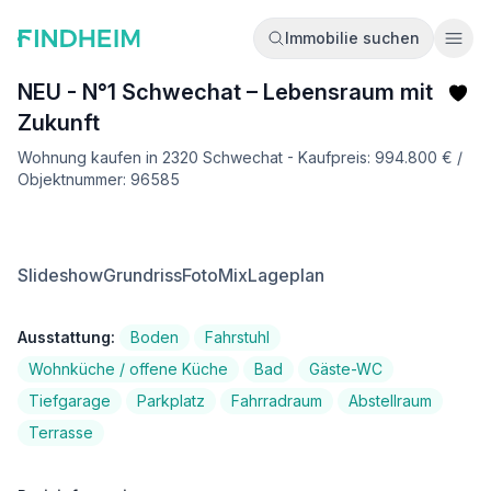
Immobilie suchen
Ope
NEU - N°1 Schwechat – Lebensraum mit
Zukunft
Wohnung kaufen in 2320 Schwechat - Kaufpreis: 994.800 € /
Objektnummer: 96585
Slideshow
Grundriss
FotoMix
Lageplan
Ausstattung:
Boden
Fahrstuhl
Wohnküche / offene Küche
Bad
Gäste-WC
Tiefgarage
Parkplatz
Fahrradraum
Abstellraum
Terrasse