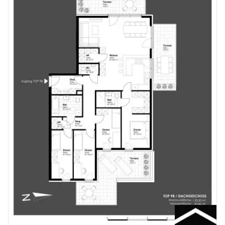
Schule <250m
Kindergarten <250m
Universität <7.500m
Höhere Schule <7.750m
Nahversorgung
Supermarkt <500m
Bäckerei <250m
Einkaufszentrum <500m
Sonstige
Geldautomat <250m
Bank <250m
Post <250m
Polizei <250m
Verkehr
Bus <250m
U-Bahn <5.250m
Straßenbahn <1.500m
Bahnhof <500m
Autobahnanschluss <1.000m