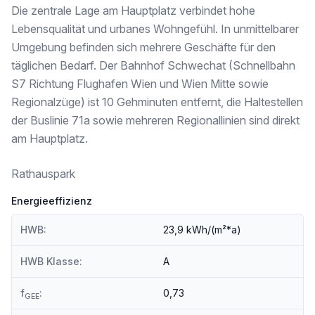
Die zentrale Lage am Hauptplatz verbindet hohe
Das Projekt im Überblick
Lebensqualität und urbanes Wohngefühl. In unmittelbarer
* Rund 100 Eigentumswohnungen
Umgebung befinden sich mehrere Geschäfte für den
* Wohnflächen von ca. 38 m² bis 123 m²
täglichen Bedarf. Der Bahnhof Schwechat (Schnellbahn
* Balkone, Loggien, Terrassen & Eigengärten
* Heizen & Kühlen mittels Bauteilaktivierung
S7 Richtung Flughafen Wien und Wien Mitte sowie
* Nachhaltiges Energiekonzept mit Fernwärme, Luftwärmepumpe und Photovoltaik
Regionalzüge) ist 10 Gehminuten entfernt, die Haltestellen
* Begrünter Innenhof
der Buslinie 71a sowie mehreren Regionallinien sind direkt
* Tiefgarage mit ca. 150 Stellplätzen
* Büro- & Gewerbeflächen im Erdgeschoss
am Hauptplatz.
* Geplante Fertigstellung 2028
Rathauspark
Ausstatttung:
Energieeffizienz
* Luftwärmepumpe
* Photovoltaikanlage am Dach
HWB:
23,9 kWh/(m²*a)
* teilweise Betonkernaktivierung bzw. Fußbodenheizung
* 3- Scheiben Isolierverglasung
HWB Klasse:
A
* Raffstores als Sonnenschutz nach bauphysikalischen Vorschriften
* edle Eichen-Parkettboden
* hochwertiges Feinsteinzeug
f
:
0,73
GEE
* elegante Sanitärausstattung