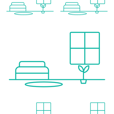
Sonstige
Geldautomat <500m
Bank <500m
Post <500m
Polizei <1.000m
Verkehr
Bus <500m
U-Bahn <1.000m
Straßenbahn <500m
Bahnhof <500m
Autobahnanschluss <1.000m
Angaben Entfernung Luftlinie / Quelle: OpenStreetMap