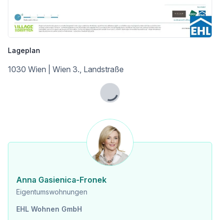
nachhaltiger Versorgung:
* Erdsonden in Kombination mit Wärmepumpen liefern Energie zur Raumheizung im Winter und für die Temperierung (Grundkühlung) im Sommer.
* Photovoltaikanlagen am Dach erzeugen erneuerbaren Strom.
* Pendellüftungen mit Wärmerückgewinnung stellen kontinuierliche Frischluftzufuhr sicher.
Lageplan
* Fernwärmeanschluss unterstützt die Versorgung in Spitzenzeiten sowie die Warmwasserbereitung.
* Fußbodenheizung im Erdgeschoß und Bauteilaktivierung in den Obergeschoßen (über die jeweils darüberliegenden Geschoßdecke) sorgen für ein ausgeglichenes Raumklima.
1030 Wien | Wien 3., Landstraße
So entsteht ein Zusammenspiel aus Wohnkomfort, Energieeffizienz und ökologischer Verantwortung – ein Mehrwert für Bewohner:innen.
Lade...
Nähere Informationen zu den Wohnungen auch online unter:
https://villageimdritten.at/wohnungsfinder/ [https://villageimdritten.at/wohnungsfinder/]
ARE
Die ARE ist eine der größten Immobiliengesellschaften Österreichs und hat bereits einige der prägendsten Bauprojekte Wiens realisiert – darunter die Sanierung des historischen Palais Epstein am Ring sowie die markanten TrIIIple Tower am Donaukanal. Auch das VILLAGE IM DRITTEN reiht sich in diese Reihe innovativer Projekte ein.
LAGE
Anna Gasienica-Fronek
Eigentumswohnungen
* Otto-Preminger-Straße 16, 1030 Wien, Landstraße
* Hilde-Güden-Promenade 7, 1030 Wien, Landstraße
EHL Wohnen GmbH