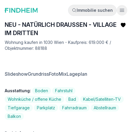
Immobilie suchen
Ope
NEU - NATÜRLICH DRAUSSEN - VILLAGE
IM DRITTEN
Wohnung kaufen in 1030 Wien - Kaufpreis: 619.000 € /
Objektnummer: 88188
Slideshow
Grundriss
FotoMix
Lageplan
Ausstattung:
Boden
Fahrstuhl
Wohnküche / offene Küche
Bad
Kabel/Satelliten-TV
Tiefgarage
Parkplatz
Fahrradraum
Abstellraum
Balkon