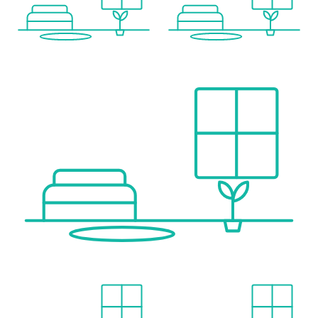
Wir weisen darauf hin, dass zwischen dem Vermittler und dem zu vermittelnden Dritten ein familiäres oder wirtschaftliches Naheverhältnis besteht.
Der Vermittler ist als Doppelmakler tätig.
Infrastruktur / Entfernungen
Gesundheit
Arzt <500m
Apotheke <500m
Klinik <500m
Krankenhaus <1.000m
Kinder & Schulen
Schule <500m
Kindergarten <500m
Universität <500m
Höhere Schule <500m
Nahversorgung
Supermarkt <500m
Bäckerei <500m
Einkaufszentrum <500m