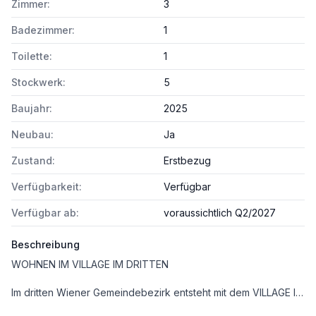
Zimmer:
3
Badezimmer:
1
Toilette:
1
Stockwerk:
5
Baujahr:
2025
Neubau:
Ja
Zustand:
Erstbezug
Verfügbarkeit:
Verfügbar
Verfügbar ab:
voraussichtlich Q2/2027
Beschreibung
WOHNEN IM VILLAGE IM DRITTEN
Im dritten Wiener Gemeindebezirk entsteht mit dem VILLAGE IM DRITTEN ein neues Stück Stadt – eines der größten Stadtentwicklungsgebiete Wiens. Auf über elf Hektar entwickelt die ARE Austrian Real Estate gemeinsam mit der Stadt Wien und dem wohnfonds_wien ein lebendiges, nahezu autofreies Quartier mit rund 2.000 Wohnungen, Büro- und Gewerbeflächen, Kinderbetreuung, Bildungseinrichtungen und Nahversorgung. Das grüne Herz bildet der über 2 Hektar große Bert-Brecht-Park –eine Oase für Erholung, Begegnung und Spiel. Alle Dächer, die nicht begehbar sind, werden begrünt. Sharing-Angebote, Einkaufsmöglichkeiten und Gastronomie liegen direkt vor der Haustüre. Nachhaltigkeit, kurze Wege und hohe Lebensqualität sind die Leitlinien dieses neuen Stadtviertels.