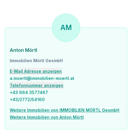
* GB I 4,5m (max. 9m) BB
* geschlossene Bebbauungsweise
In der Nähe: öffentliche Verkehrsmittel, Einkaufsmöglichkeiten, Schulen und Kindergärten
AM
Bei Interesse, fordern Sie gerne weitere Unterlagen an.
Für weitere Informationen und Besichtigungen steht Ihnen Herr Anton Mörtl gerne unter 0664 - 357 74 67 zur Verfügung.
Anton Mörtl
Immobilien Mörtl GesmbH
Wünschen Sie die Zusendung detaillierter Unterlagen zu dieser Immobilie benötigen wir bitte Ihre vollständigen Kontaktdaten. Ihre Daten werden nicht an Dritte weitergegeben und nach den Bestimmungen des Datenschutzgesetzes streng vertraulich behandelt
Finden Sie uns unter: www.immobilien-moertl.at, https://www.facebook.com/ImmobilienMoertl/ und https://www.instagram.com/immobilien.moertl/
E-Mail Adresse anzeigen
a.moertl@immobilien-moertl.at
IMMOBILIEN MÖRTL - Wir verkaufen Ihre Immobilie in Wien und NÖ!
https://www.immobilien-moertl.at/1182743/Immobilienverkauf
Telefonnummer anzeigen
+43 664 3577467
+43/2772/54160
Weitere Immobilien von IMMOBILIEN MÖRTL GesmbH
Weitere Immobilien von Anton Mörtl