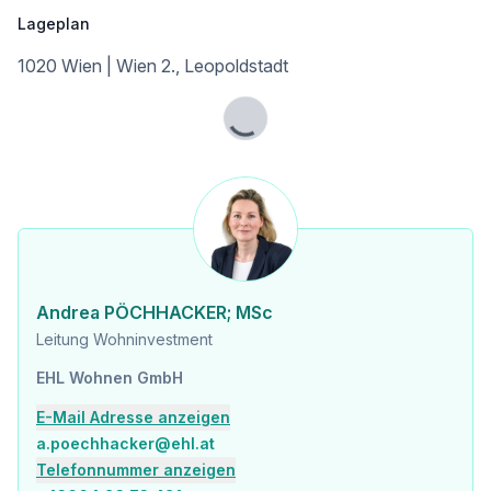
Infrastruktur / Entfernungen
Lageplan
Gesundheit
1020 Wien | Wien 2., Leopoldstadt
Arzt <500m
Apotheke <500m
Klinik <500m
Lade...
Krankenhaus <1.250m
Kinder & Schulen
Schule <500m
Kindergarten <250m
Universität <500m
Höhere Schule <500m
Andrea PÖCHHACKER; MSc
Nahversorgung
Leitung Wohninvestment
Supermarkt <250m
Bäckerei <500m
EHL Wohnen GmbH
Einkaufszentrum <2.000m
E-Mail Adresse anzeigen
Sonstige
a.poechhacker@ehl.at
Geldautomat <250m
Telefonnummer anzeigen
Bank <750m