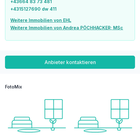
+43664 83 73 481
Post <750m
+4315127690 dw 411
Polizei <750m
Weitere Immobilien von EHL
Verkehr
Weitere Immobilien von Andrea PÖCHHACKER; MSc
Bus <250m
U-Bahn <250m
Straßenbahn <500m
Bahnhof <250m
Autobahnanschluss <2.000m
Anbieter kontaktieren
Angaben Entfernung Luftlinie / Quelle: OpenStreetMap
FotoMix