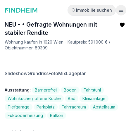
Immobilie suchen
Ope
NEU - • Gefragte Wohnungen mit
stabiler Rendite
Wohnung kaufen in 1020 Wien - Kaufpreis: 591.000 € /
Objektnummer: 89309
Slideshow
Grundriss
FotoMix
Lageplan
Ausstattung:
Barrierefrei
Boden
Fahrstuhl
Wohnküche / offene Küche
Bad
Klimaanlage
Tiefgarage
Parkplatz
Fahrradraum
Abstellraum
Fußbodenheizung
Balkon