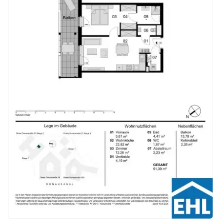
Kaufpreise der Vorsorgewohnungen
von EUR 286.000,- bis EUR 1.238.000,- netto zzgl. 20% USt.
Zu erwartender Mietertrag
von ca. EUR 17,50 bis EUR 22,50 netto/m²
Stellplätze können für 3-4 Zimmerwohnungen um € 40.000,00 netto angekauft werden.
Provisionsfrei für den Käufer!
Fertigstellung: voraussichtlich Q2/2026
Bei diesem Angebot handelt es sich um eine Vorsorgewohnung, die zu Vermietungszwecken erworben wird. Der angegebene Kaufpreis versteht sich daher zzgl. 20% USt. Diese Daten sind vorbehaltlich möglicher Änderungen.
Wir weisen darauf hin, dass zwischen dem Vermittler und dem zu vermittelnden Dritten ein familiäres oder wirtschaftliches Naheverhältnis besteht.
Der Vermittler ist als Doppelmakler tätig.