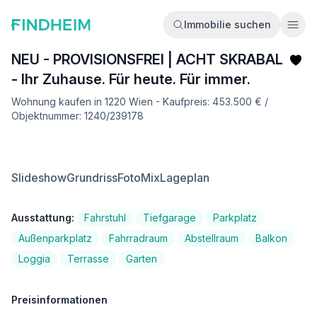
Immobilie suchen
Ope
NEU - PROVISIONSFREI | ACHT SKRABAL
- Ihr Zuhause. Für heute. Für immer.
Wohnung kaufen in 1220 Wien - Kaufpreis: 453.500 € /
Objektnummer: 1240/239178
Slideshow
Grundriss
FotoMix
Lageplan
Ausstattung:
Fahrstuhl
Tiefgarage
Parkplatz
Außenparkplatz
Fahrradraum
Abstellraum
Balkon
Loggia
Terrasse
Garten
Preisinformationen