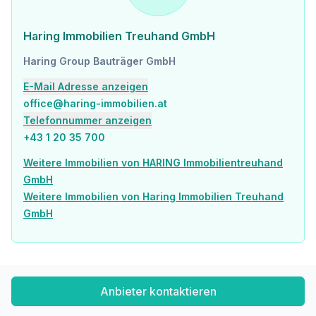
Sonstige
Geldautomat <975m
Bank <975m
Haring Immobilien Treuhand GmbH
Post <1.200m
Polizei <950m
Haring Group Bauträger GmbH
Verkehr
E-Mail Adresse anzeigen
Bus <475m
office@haring-immobilien.at
U-Bahn <1.525m
Telefonnummer anzeigen
Straßenbahn <525m
+43 1 20 35 700
Bahnhof <550m
Autobahnanschluss <475m
Weitere Immobilien von HARING Immobilientreuhand
GmbH
Angaben Entfernung Luftlinie / Quelle: OpenStreetMap
Weitere Immobilien von Haring Immobilien Treuhand
GmbH
Anbieter kontaktieren