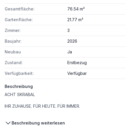
Gesamtfläche:
76.54 m²
Gartenfläche:
21.77 m²
Zimmer:
3
Baujahr:
2026
Neubau
Ja
Zustand:
Erstbezug
Verfügbarkeit:
Verfügbar
Beschreibung
ACHT SKRABAL
IHR ZUHAUSE. FÜR HEUTE. FÜR IMMER.
Beschreibung weiterlesen
Im Wohnbauprojekt ACHT SKRABAL in der Skrabalgasse 8, 1220 Wien entstehen 33 moderne Eigentums- und Vorsorgewohnungen mit 2–4 Zimmern und Wohnflächen von 39 bis 93 m², jeweils mit einer privaten Freifläche – Balkon, Terrasse oder Garten.