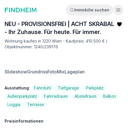
Immobilie suchen
Ope
NEU - PROVISIONSFREI | ACHT SKRABAL
- Ihr Zuhause. Für heute. Für immer.
Wohnung kaufen in 1220 Wien - Kaufpreis: 410.500 € /
Objektnummer: 1240/239176
Slideshow
Grundriss
FotoMix
Lageplan
Ausstattung:
Fahrstuhl
Tiefgarage
Parkplatz
Außenparkplatz
Fahrradraum
Abstellraum
Balkon
Loggia
Terrasse
Preisinformationen