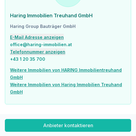
Sonstige
Geldautomat <975m
Bank <975m
Haring Immobilien Treuhand GmbH
Post <1.200m
Polizei <950m
Haring Group Bauträger GmbH
Verkehr
E-Mail Adresse anzeigen
Bus <475m
office@haring-immobilien.at
U-Bahn <1.525m
Telefonnummer anzeigen
Straßenbahn <525m
+43 1 20 35 700
Bahnhof <550m
Autobahnanschluss <475m
Weitere Immobilien von HARING Immobilientreuhand
GmbH
Angaben Entfernung Luftlinie / Quelle: OpenStreetMap
Weitere Immobilien von Haring Immobilien Treuhand
GmbH
Anbieter kontaktieren