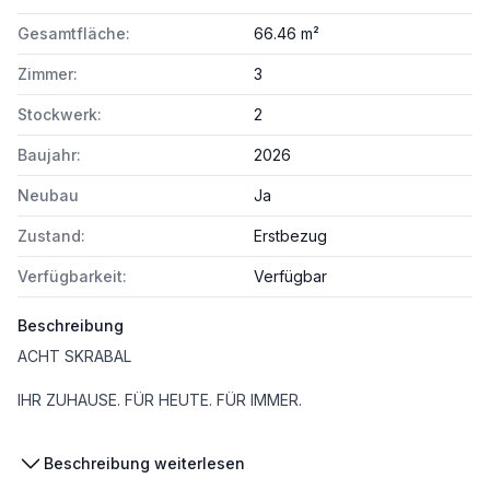
Gesamtfläche:
66.46 m²
Zimmer:
3
Stockwerk:
2
Baujahr:
2026
Neubau
Ja
Zustand:
Erstbezug
Verfügbarkeit:
Verfügbar
Beschreibung
ACHT SKRABAL
IHR ZUHAUSE. FÜR HEUTE. FÜR IMMER.
Beschreibung weiterlesen
Im Wohnbauprojekt ACHT SKRABAL in der Skrabalgasse 8, 1220 Wien entstehen 33 moderne Eigentums- und Vorsorgewohnungen mit 2–4 Zimmern und Wohnflächen von 39 bis 93 m², jeweils mit einer privaten Freifläche – Balkon, Terrasse oder Garten.