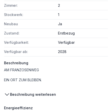
Zimmer:
2
Stockwerk:
1
Neubau
Ja
Zustand:
Erstbezug
Verfügbarkeit:
Verfügbar
Verfügbar ab:
2028
Beschreibung
AM FRANZOSENWEG
EIN ORT ZUM BLEIBEN.
Beschreibung weiterlesen
Am Franzosenweg 03 im 10. Bezirk entsteht ein vielseitiges Wohnprojekt, das 76 moderne Eigentums- und Vorsorgewohnungen sowie charmante Reihenhäuser in einem harmonischen Wohnensemble vereint. In Favoriten, einem Bezirk voller Dynamik, Wachstum und Lebensqualität, entsteht hier ein Zuhause, das den Bedürfnissen unterschiedlichster Lebenssituationen gerecht wird.
Energieeffizienz
Die Wohnungen und Reihenhäuser bieten durchdachte Grundrisse und hochwertige Freiflächen – Gärten, Balkone oder Terrassen - für ein Wohnerlebnis mit viel Licht, Luft und Freiraum. Die Wohnungsgrößen und Zimmeranzahl können individuell gewählt werden: 2-4 Zimmer und 30m²- 100m². Auf Wunsch sind auch größere Einheiten realisierbar, etwa durch das Zusammenlegen benachbarter Wohnungen.