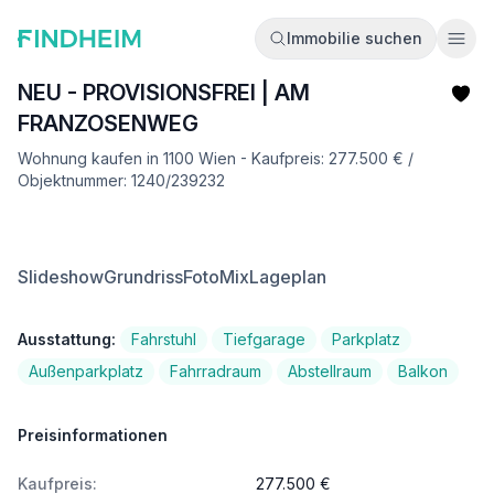
Immobilie suchen
Ope
NEU - PROVISIONSFREI | AM
FRANZOSENWEG
Wohnung kaufen in 1100 Wien - Kaufpreis: 277.500 € /
Objektnummer: 1240/239232
Slideshow
Grundriss
FotoMix
Lageplan
Ausstattung:
Fahrstuhl
Tiefgarage
Parkplatz
Außenparkplatz
Fahrradraum
Abstellraum
Balkon
Preisinformationen
Kaufpreis:
277.500 €