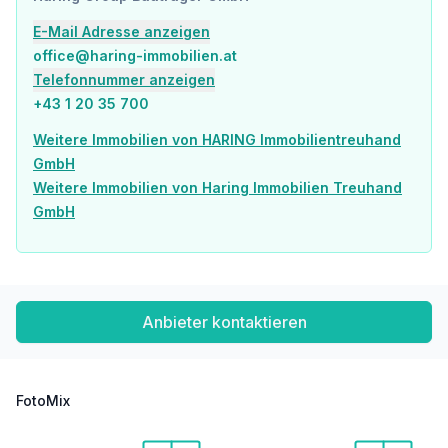
Post <1.425m
E-Mail Adresse anzeigen
Polizei <1.025m
office@haring-immobilien.at
Verkehr
Telefonnummer anzeigen
Bus <75m
+43 1 20 35 700
U-Bahn <650m
Straßenbahn <2.525m
Weitere Immobilien von HARING Immobilientreuhand
Bahnhof <625m
GmbH
Autobahnanschluss <1.425m
Weitere Immobilien von Haring Immobilien Treuhand
GmbH
Angaben Entfernung Luftlinie / Quelle: OpenStreetMap
Anbieter kontaktieren
FotoMix