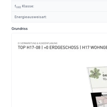
f
Klasse:
GEE
SPAREN SIE 3,6% | PROVISIONSFREI KAUFEN
Energieausweisart:
Ihr Vorteil beim Erwerb einer Haring Group Immobilie:
Grundriss
- Provisionsfrei! Alle Eigentumsobjekte werden ohne Provision (
Renderings: Symbolbilder (c) bildraum.at
Wir weisen darauf hin, dass zwischen dem Vermittler und dem zu vermittelnden Dritten ein familiäres o
Der Vermittler ist als Doppelmakler tätig.
Infrastruktur / Entfernungen
Gesundheit
Arzt <1.225m
Apotheke <150m
Klinik <2.250m