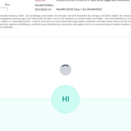
Lade...
HI