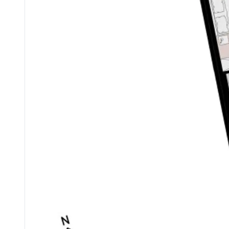
Krankenhaus <4.325m
Kinder & Schulen
Schule <1.000m
Kindergarten <200m
Universität <2.050m
Höhere Schule <5.400m
Nahversorgung
Supermarkt <200m
Bäckerei <875m
Einkaufszentrum <1.475m
Sonstige
Geldautomat <1.425m
Bank <1.150m
Post <1.425m
Polizei <1.025m
Verkehr
Bus <75m
U-Bahn <650m