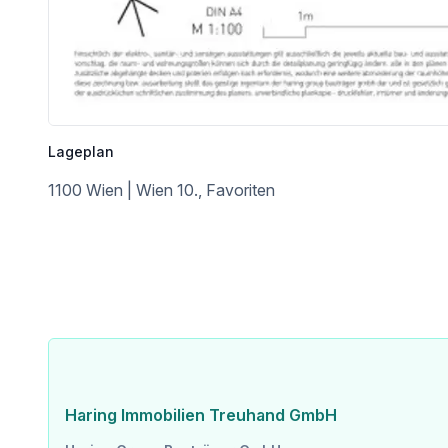
Straßenbahn <2.525m
Bahnhof <625m
Autobahnanschluss <1.425m
Angaben Entfernung Luftlinie / Quelle: OpenStreetMap
Lageplan
1100 Wien | Wien 10., Favoriten
Haring Immobilien Treuhand GmbH