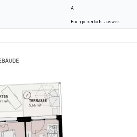
A
Energiebedarfs-ausweis
3,6% inkl. MwSt.) angeboten!
der wirtschaftliches Naheverhältnis besteht.