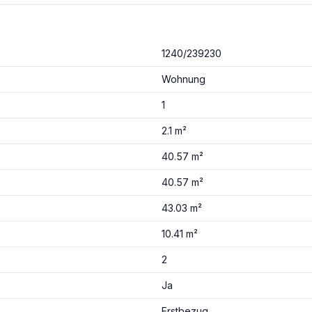
1240/239230
Wohnung
1
2.1 m²
40.57 m²
40.57 m²
43.03 m²
10.41 m²
2
Ja
Erstbezug