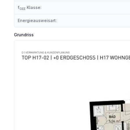
f
Klasse:
GEE
SPAREN SIE 3,6% | PROVISIONSFREI KAUFEN
Energieausweisart:
Ihr Vorteil beim Erwerb einer Haring Group Immobilie:
Grundriss
- Provisionsfrei! Alle Eigentumsobjekte werden ohne Provision (
Renderings: Symbolbilder (c) bildraum.at
Wir weisen darauf hin, dass zwischen dem Vermittler und dem zu vermittelnden Dritten ein familiäres o
Der Vermittler ist als Doppelmakler tätig.
Infrastruktur / Entfernungen
Gesundheit
Arzt <1.225m
Apotheke <150m
Klinik <2.250m