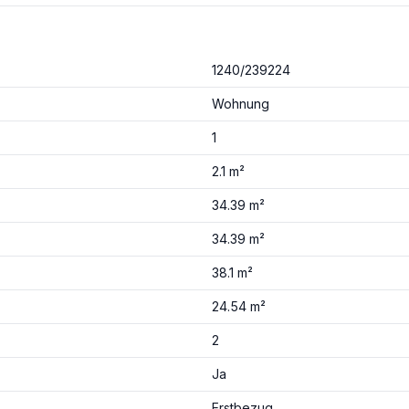
1240/239224
Wohnung
1
2.1 m²
34.39 m²
34.39 m²
38.1 m²
24.54 m²
2
Ja
Erstbezug