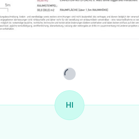
Lade...
HI