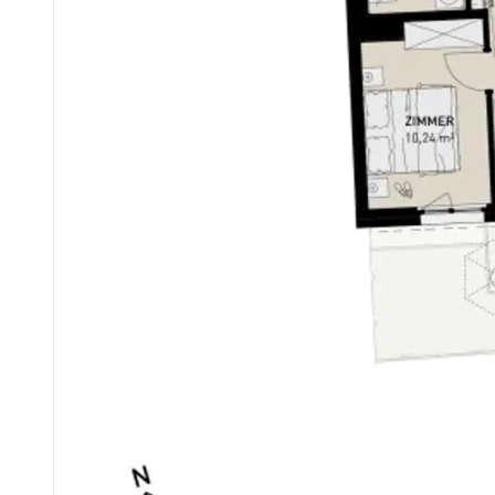
Krankenhaus <4.325m
Kinder & Schulen
Schule <1.000m
Kindergarten <200m
Universität <2.050m
Höhere Schule <5.400m
Nahversorgung
Supermarkt <200m
Bäckerei <875m
Einkaufszentrum <1.475m
Sonstige
Geldautomat <1.425m
Bank <1.150m
Post <1.425m
Polizei <1.025m
Verkehr
Bus <75m
U-Bahn <650m