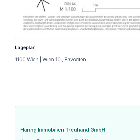
Straßenbahn <2.525m
Bahnhof <625m
Autobahnanschluss <1.425m
Angaben Entfernung Luftlinie / Quelle: OpenStreetMap
Lageplan
1100 Wien | Wien 10., Favoriten
Haring Immobilien Treuhand GmbH