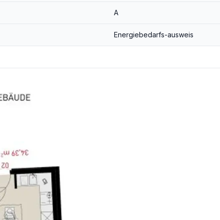
A
Energiebedarfs-ausweis
3,6% inkl. MwSt.) angeboten!
der wirtschaftliches Naheverhältnis besteht.