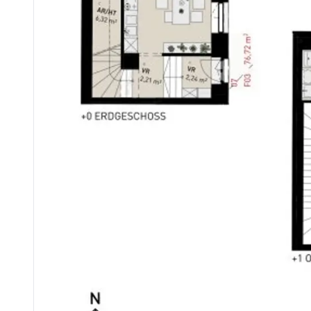
Krankenhaus <4.325m
Kinder & Schulen
Schule <1.000m
Kindergarten <200m
Universität <2.050m
Höhere Schule <5.400m
Nahversorgung
Supermarkt <200m
Bäckerei <875m
Einkaufszentrum <1.475m
Sonstige
Geldautomat <1.425m
Bank <1.150m
Post <1.425m
Polizei <1.025m
Verkehr
Bus <75m
U-Bahn <650m