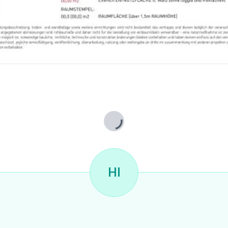
Lade...
HI