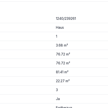
1240/239261
Haus
1
3.68 m²
76.72 m²
76.72 m²
81.41 m²
22.27 m²
3
Ja
Erstbezug