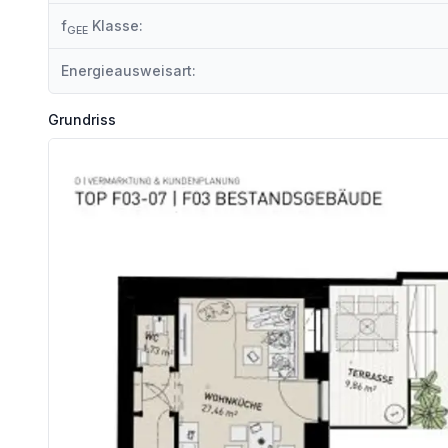
f
Klasse:
GEE
SPAREN SIE 3,6% | PROVISIONSFREI KAUFEN
Energieausweisart:
Ihr Vorteil beim Erwerb einer Haring Group Immobilie:
Grundriss
- Provisionsfrei! Alle Eigentumsobjekte werden ohne Provision (
Renderings: Symbolbilder (c) bildraum.at
Wir weisen darauf hin, dass zwischen dem Vermittler und dem zu vermittelnden Dritten ein familiäres o
Der Vermittler ist als Doppelmakler tätig.
Infrastruktur / Entfernungen
Gesundheit
Arzt <1.225m
Apotheke <150m
Klinik <2.250m