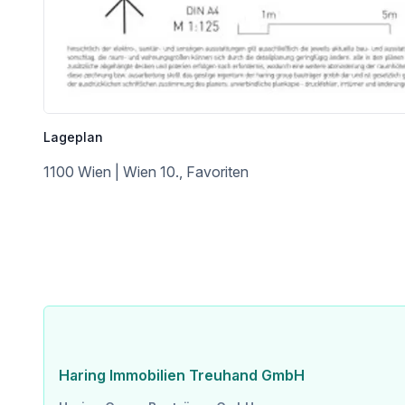
Straßenbahn <2.525m
Bahnhof <625m
Autobahnanschluss <1.425m
Angaben Entfernung Luftlinie / Quelle: OpenStreetMap
Lageplan
1100 Wien | Wien 10., Favoriten
Haring Immobilien Treuhand GmbH