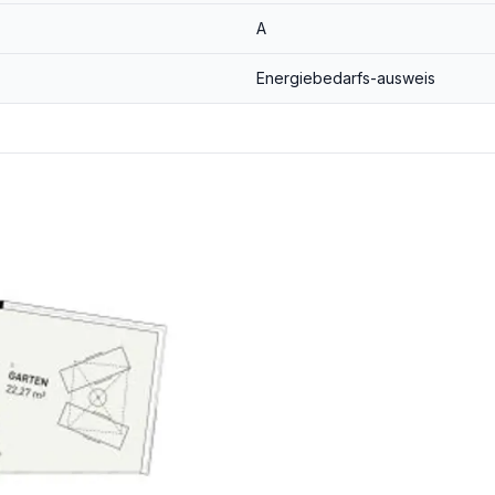
A
Energiebedarfs-ausweis
3,6% inkl. MwSt.) angeboten!
der wirtschaftliches Naheverhältnis besteht.