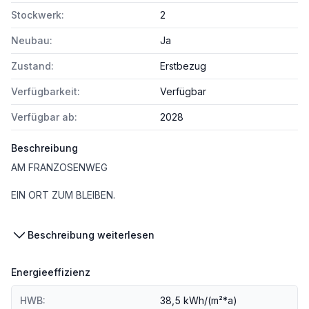
Stockwerk:
2
Neubau:
Ja
Zustand:
Erstbezug
Verfügbarkeit:
Verfügbar
Verfügbar ab:
2028
Beschreibung
AM FRANZOSENWEG
EIN ORT ZUM BLEIBEN.
Beschreibung weiterlesen
Am Franzosenweg 03 im 10. Bezirk entsteht ein vielseitiges Wohnprojekt, das 76 moderne Eigentums- und Vorsorgewohnungen sowie charmante Reihenhäuser in einem harmonischen Wohnensemble vereint. In Favoriten, einem Bezirk voller Dynamik, Wachstum und Lebensqualität, entsteht hier ein Zuhause, das den Bedürfnissen unterschiedlichster Lebenssituationen gerecht wird.
Energieeffizienz
Die Wohnungen und Reihenhäuser bieten durchdachte Grundrisse und hochwertige Freiflächen – Gärten, Balkone oder Terrassen - für ein Wohnerlebnis mit viel Licht, Luft und Freiraum. Die Wohnungsgrößen und Zimmeranzahl können individuell gewählt werden: 2-4 Zimmer und 30m²- 100m². Auf Wunsch sind auch größere Einheiten realisierbar, etwa durch das Zusammenlegen benachbarter Wohnungen.
HWB:
38,5 kWh/(m²*a)
Alle Einheiten werden schlüsselfertig übergeben – ausgestattet mit modernen Sanitäreinrichtungen, ausgewählten Fliesen und edlen Parkettböden. Genauere Angaben zur Ausstattung finden Sie in der Leistungsbeschreibung im Booklet.