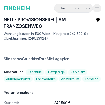
Immobilie suchen
Ope
NEU - PROVISIONSFREI | AM
FRANZOSENWEG
Wohnung kaufen in 1100 Wien - Kaufpreis: 342.500 € /
Objektnummer: 1240/239247
Slideshow
Grundriss
FotoMix
Lageplan
Ausstattung:
Fahrstuhl
Tiefgarage
Parkplatz
Außenparkplatz
Fahrradraum
Abstellraum
Terrasse
Preisinformationen
Kaufpreis:
342.500 €