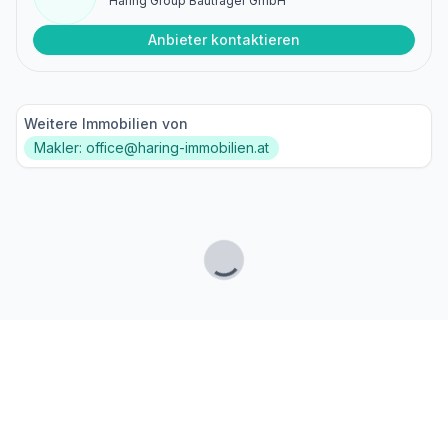
Haring Group Bauträger GmbH
Anbieter kontaktieren
Weitere Immobilien von
Makler: office@haring-immobilien.at
Lade...
Fußzeile
Finde passende Kaufimmobilien
- oder werde gefunden!
Mit moderner Technologie zum perfekten Match.