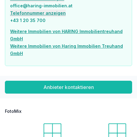
office@haring-immobilien.at
Verkehr
Telefonnummer anzeigen
Bus <75m
+43 1 20 35 700
U-Bahn <650m
Straßenbahn <2.525m
Weitere Immobilien von HARING Immobilientreuhand
Bahnhof <625m
GmbH
Autobahnanschluss <1.425m
Weitere Immobilien von Haring Immobilien Treuhand
GmbH
Angaben Entfernung Luftlinie / Quelle: OpenStreetMap
Anbieter kontaktieren
FotoMix