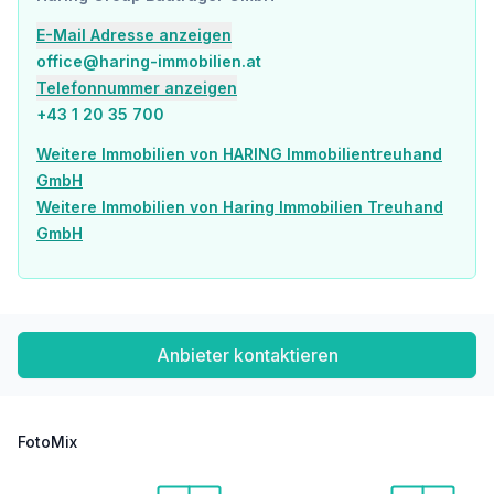
Post <1.425m
E-Mail Adresse anzeigen
Polizei <1.025m
office@haring-immobilien.at
Verkehr
Telefonnummer anzeigen
Bus <75m
+43 1 20 35 700
U-Bahn <650m
Straßenbahn <2.525m
Weitere Immobilien von HARING Immobilientreuhand
Bahnhof <625m
GmbH
Autobahnanschluss <1.425m
Weitere Immobilien von Haring Immobilien Treuhand
GmbH
Angaben Entfernung Luftlinie / Quelle: OpenStreetMap
Anbieter kontaktieren
FotoMix