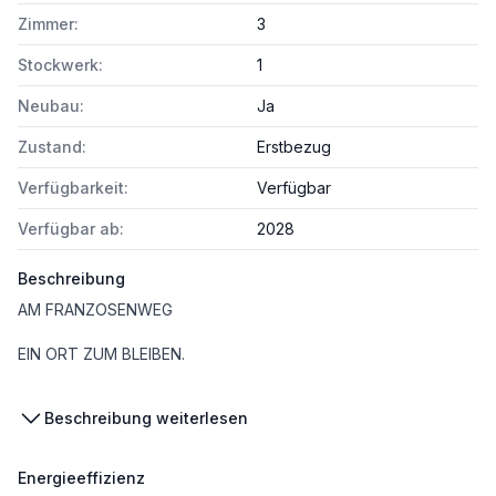
Zimmer:
3
Stockwerk:
1
Neubau:
Ja
Zustand:
Erstbezug
Verfügbarkeit:
Verfügbar
Verfügbar ab:
2028
Beschreibung
AM FRANZOSENWEG
EIN ORT ZUM BLEIBEN.
Beschreibung weiterlesen
Am Franzosenweg 03 im 10. Bezirk entsteht ein vielseitiges Wohnprojekt, das 76 moderne Eigentums- und Vorsorgewohnungen sowie charmante Reihenhäuser in einem harmonischen Wohnensemble vereint. In Favoriten, einem Bezirk voller Dynamik, Wachstum und Lebensqualität, entsteht hier ein Zuhause, das den Bedürfnissen unterschiedlichster Lebenssituationen gerecht wird.
Energieeffizienz
Die Wohnungen und Reihenhäuser bieten durchdachte Grundrisse und hochwertige Freiflächen – Gärten, Balkone oder Terrassen - für ein Wohnerlebnis mit viel Licht, Luft und Freiraum. Die Wohnungsgrößen und Zimmeranzahl können individuell gewählt werden: 2-4 Zimmer und 30m²- 100m². Auf Wunsch sind auch größere Einheiten realisierbar, etwa durch das Zusammenlegen benachbarter Wohnungen.