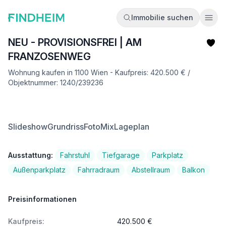
Immobilie suchen
Ope
NEU - PROVISIONSFREI | AM
FRANZOSENWEG
Wohnung kaufen in 1100 Wien - Kaufpreis: 420.500 € /
Objektnummer: 1240/239236
Slideshow
Grundriss
FotoMix
Lageplan
Ausstattung:
Fahrstuhl
Tiefgarage
Parkplatz
Außenparkplatz
Fahrradraum
Abstellraum
Balkon
Preisinformationen
Kaufpreis:
420.500 €