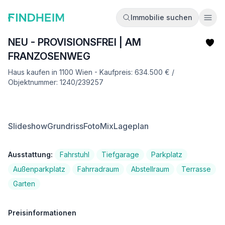
Immobilie suchen
Ope
NEU - PROVISIONSFREI | AM
FRANZOSENWEG
Haus kaufen in 1100 Wien - Kaufpreis: 634.500 € /
Objektnummer: 1240/239257
Slideshow
Grundriss
FotoMix
Lageplan
Ausstattung:
Fahrstuhl
Tiefgarage
Parkplatz
Außenparkplatz
Fahrradraum
Abstellraum
Terrasse
Garten
Preisinformationen