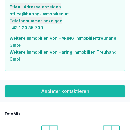
Post <1.425m
E-Mail Adresse anzeigen
Polizei <1.025m
office@haring-immobilien.at
Verkehr
Telefonnummer anzeigen
Bus <75m
+43 1 20 35 700
U-Bahn <650m
Straßenbahn <2.525m
Weitere Immobilien von HARING Immobilientreuhand
Bahnhof <625m
GmbH
Autobahnanschluss <1.425m
Weitere Immobilien von Haring Immobilien Treuhand
GmbH
Angaben Entfernung Luftlinie / Quelle: OpenStreetMap
Anbieter kontaktieren
FotoMix