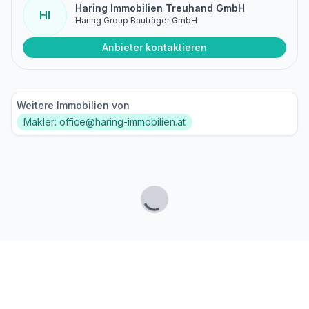
Haring Immobilien Treuhand GmbH
HI
Haring Group Bauträger GmbH
Anbieter kontaktieren
Weitere Immobilien von
Makler: office@haring-immobilien.at
Lade...
Fußzeile
Finde passende Kaufimmobilien
- oder werde gefunden!