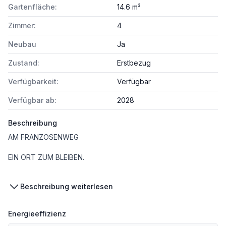
Gartenfläche:
14.6 m²
Zimmer:
4
Neubau
Ja
Zustand:
Erstbezug
Verfügbarkeit:
Verfügbar
Verfügbar ab:
2028
Beschreibung
AM FRANZOSENWEG
EIN ORT ZUM BLEIBEN.
Beschreibung weiterlesen
Am Franzosenweg 03 im 10. Bezirk entsteht ein vielseitiges Wohnprojekt, das 76 moderne Eigentums- und Vorsorgewohnungen sowie charmante Reihenhäuser in einem harmonischen Wohnensemble vereint. In Favoriten, einem Bezirk voller Dynamik, Wachstum und Lebensqualität, entsteht hier ein Zuhause, das den Bedürfnissen unterschiedlichster Lebenssituationen gerecht wird.
Energieeffizienz
Die Wohnungen und Reihenhäuser bieten durchdachte Grundrisse und hochwertige Freiflächen – Gärten, Balkone oder Terrassen - für ein Wohnerlebnis mit viel Licht, Luft und Freiraum. Die Wohnungsgrößen und Zimmeranzahl können individuell gewählt werden: 2-4 Zimmer und 30m²- 100m². Auf Wunsch sind auch größere Einheiten realisierbar, etwa durch das Zusammenlegen benachbarter Wohnungen.