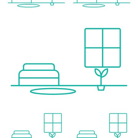
Post <1.500m
Polizei <1.000m
Verkehr
Bus <500m
U-Bahn <1.000m
Straßenbahn <500m
Bahnhof <1.000m
Autobahnanschluss <2.000m
Angaben Entfernung Luftlinie / Quelle: OpenStreetMap