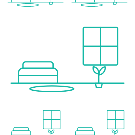
Infrastruktur / Entfernungen
Gesundheit
Arzt <1.000m
Apotheke <1.000m
Klinik <2.000m
Krankenhaus <2.500m
Kinder & Schulen
Schule <500m
Kindergarten <500m
Universität <1.000m
Höhere Schule <1.500m
Nahversorgung
Supermarkt <500m
Bäckerei <1.000m
Einkaufszentrum <1.000m
Sonstige
Geldautomat <1.000m
Bank <1.000m