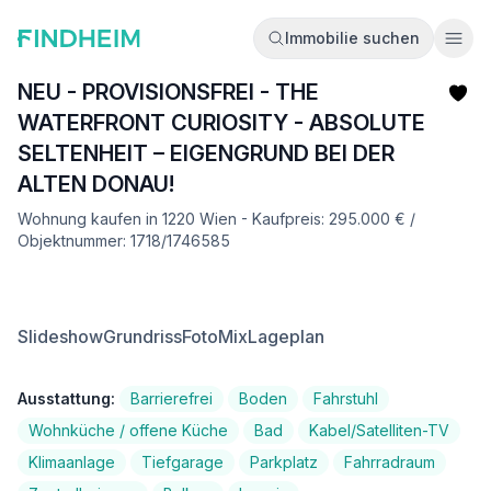
Immobilie suchen
Ope
NEU - PROVISIONSFREI - THE
WATERFRONT CURIOSITY - ABSOLUTE
SELTENHEIT – EIGENGRUND BEI DER
ALTEN DONAU!
Wohnung kaufen in 1220 Wien - Kaufpreis: 295.000 € /
Objektnummer: 1718/1746585
Slideshow
Grundriss
FotoMix
Lageplan
Ausstattung:
Barrierefrei
Boden
Fahrstuhl
Wohnküche / offene Küche
Bad
Kabel/Satelliten-TV
Klimaanlage
Tiefgarage
Parkplatz
Fahrradraum