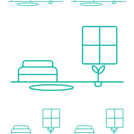
PUBLIC TRANSPORT CONNECTIONS:
* Bus line 27A
* U1 Kagran
* A new tram line will pass directly by the development area "An der Schanze."
READY FOR OCCUPANCY:
Completion is expected by autumn-2026.
ENERGY PERFORMANCE CERTIFICATE:
The heating demand is 21,90 kWh/m²a, which corresponds to class B.
FOR QUESTIONS OR VIEWINGS, MR. KEVIN MATYAS IS HAPPY TO ASSIST YOU AT 0664 18 146 55
Wir weisen darauf hin, dass zwischen dem Vermittler und dem zu vermittelnden Dritten ein familiäres oder wirtschaftliches Naheverhältnis besteht.
Der Vermittler ist als Doppelmakler tätig.