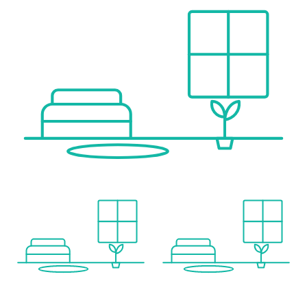
Gesundheit
Arzt <1.000m
Apotheke <1.000m
Klinik <2.000m
Krankenhaus <2.500m
Kinder & Schulen
Schule <500m
Kindergarten <500m
Universität <1.000m
Höhere Schule <1.500m
Nahversorgung
Supermarkt <500m
Bäckerei <1.000m
Einkaufszentrum <1.000m
Sonstige
Geldautomat <1.000m
Bank <1.000m
Post <1.500m