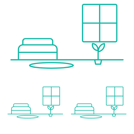
PUBLIC TRANSPORT CONNECTIONS:
* Bus line 27A
* U1 Kagran
* A new tram line will pass directly by the development area "An der Schanze."
READY FOR OCCUPANCY:
Completion is expected by autumn-2026.
ENERGY PERFORMANCE CERTIFICATE:
The heating demand is 23.20 kWh/m²a, which corresponds to class B.
FOR QUESTIONS OR VIEWINGS, MR. KEVIN MATYAS IS HAPPY TO ASSIST YOU AT 0664 18 146 55
Wir weisen darauf hin, dass zwischen dem Vermittler und dem zu vermittelnden Dritten ein familiäres oder wirtschaftliches Naheverhältnis besteht.
Der Vermittler ist als Doppelmakler tätig.
Infrastruktur / Entfernungen