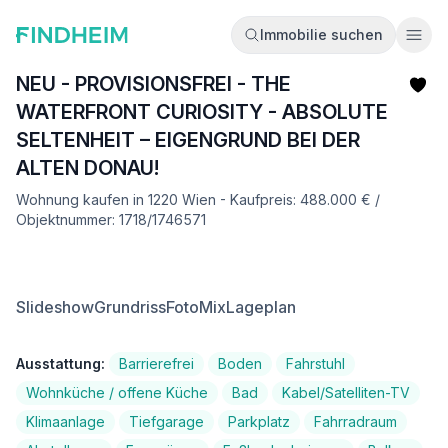
Immobilie suchen
Ope
NEU - PROVISIONSFREI - THE
WATERFRONT CURIOSITY - ABSOLUTE
SELTENHEIT – EIGENGRUND BEI DER
ALTEN DONAU!
Wohnung kaufen in 1220 Wien - Kaufpreis: 488.000 € /
Objektnummer: 1718/1746571
Slideshow
Grundriss
FotoMix
Lageplan
Ausstattung:
Barrierefrei
Boden
Fahrstuhl
Wohnküche / offene Küche
Bad
Kabel/Satelliten-TV
Klimaanlage
Tiefgarage
Parkplatz
Fahrradraum