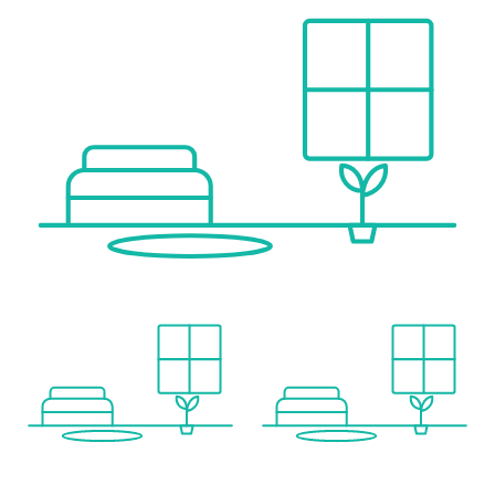
Polizei <1.000m
Verkehr
Bus <500m
U-Bahn <1.000m
Straßenbahn <500m
Bahnhof <1.000m
Autobahnanschluss <2.000m
Angaben Entfernung Luftlinie / Quelle: OpenStreetMap