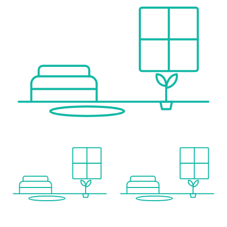
PUBLIC TRANSPORT CONNECTIONS:
* Bus line 27A
* U1 Kagran
* A new tram line will pass directly by the development area "An der Schanze."
READY FOR OCCUPANCY:
Completion is expected by autumn-2026.
ENERGY PERFORMANCE CERTIFICATE:
The heating demand is 21,90 kWh/m²a, which corresponds to class B.
FOR QUESTIONS OR VIEWINGS, MR. KEVIN MATYAS IS HAPPY TO ASSIST YOU AT 0664 18 146 55
Wir weisen darauf hin, dass zwischen dem Vermittler und dem zu vermittelnden Dritten ein familiäres oder wirtschaftliches Naheverhältnis besteht.
Der Vermittler ist als Doppelmakler tätig.
Infrastruktur / Entfernungen