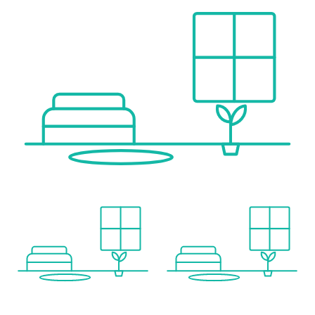
Polizei <1.000m
Verkehr
Bus <500m
U-Bahn <1.000m
Straßenbahn <500m
Bahnhof <1.000m
Autobahnanschluss <2.000m
Angaben Entfernung Luftlinie / Quelle: OpenStreetMap