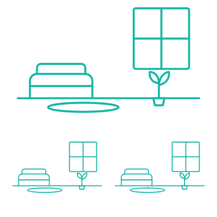
Gesundheit
Arzt <1.000m
Apotheke <1.000m
Klinik <2.000m
Krankenhaus <2.500m
Kinder & Schulen
Schule <500m
Kindergarten <500m
Universität <1.000m
Höhere Schule <1.500m
Nahversorgung
Supermarkt <500m
Bäckerei <1.000m
Einkaufszentrum <1.000m
Sonstige
Geldautomat <1.000m
Bank <1.000m
Post <1.500m