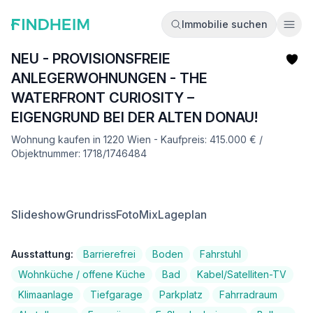
Immobilie suchen
Ope
NEU - PROVISIONSFREIE
ANLEGERWOHNUNGEN - THE
WATERFRONT CURIOSITY –
EIGENGRUND BEI DER ALTEN DONAU!
Wohnung kaufen in 1220 Wien - Kaufpreis: 415.000 € /
Objektnummer: 1718/1746484
Slideshow
Grundriss
FotoMix
Lageplan
Ausstattung:
Barrierefrei
Boden
Fahrstuhl
Wohnküche / offene Küche
Bad
Kabel/Satelliten-TV
Klimaanlage
Tiefgarage
Parkplatz
Fahrradraum