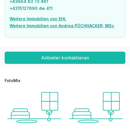
+43664 83 73 481
Post <750m
+4315127690 dw 411
Polizei <750m
Weitere Immobilien von EHL
Verkehr
Weitere Immobilien von Andrea PÖCHHACKER; MSc
Bus <250m
U-Bahn <250m
Straßenbahn <500m
Bahnhof <250m
Autobahnanschluss <2.000m
Anbieter kontaktieren
Angaben Entfernung Luftlinie / Quelle: OpenStreetMap
FotoMix