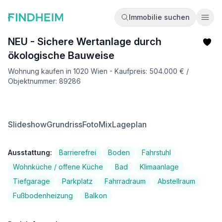
Immobilie suchen
Ope
NEU - Sichere Wertanlage durch
ökologische Bauweise
Wohnung kaufen in 1020 Wien - Kaufpreis: 504.000 € /
Objektnummer: 89286
Slideshow
Grundriss
FotoMix
Lageplan
Ausstattung:
Barrierefrei
Boden
Fahrstuhl
Wohnküche / offene Küche
Bad
Klimaanlage
Tiefgarage
Parkplatz
Fahrradraum
Abstellraum
Fußbodenheizung
Balkon