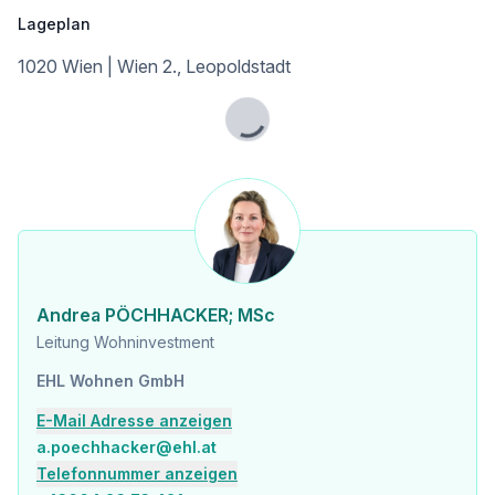
Infrastruktur / Entfernungen
Lageplan
Gesundheit
1020 Wien | Wien 2., Leopoldstadt
Arzt <500m
Apotheke <500m
Klinik <500m
Lade...
Krankenhaus <1.250m
Kinder & Schulen
Schule <500m
Kindergarten <250m
Universität <500m
Höhere Schule <500m
Andrea PÖCHHACKER; MSc
Nahversorgung
Leitung Wohninvestment
Supermarkt <250m
Bäckerei <500m
EHL Wohnen GmbH
Einkaufszentrum <2.000m
E-Mail Adresse anzeigen
Sonstige
a.poechhacker@ehl.at
Geldautomat <250m
Telefonnummer anzeigen
Bank <750m