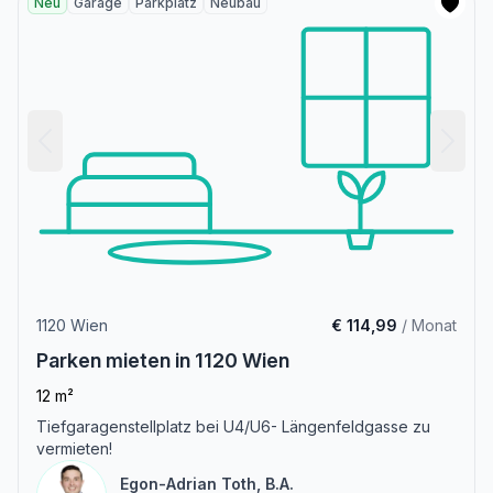
Neu
Garage
Parkplatz
Neubau
1120 Wien
€ 114,99
/ Monat
Parken mieten in 1120 Wien
12 m²
Tiefgaragenstellplatz bei U4/U6- Längenfeldgasse zu
vermieten!
Egon-Adrian Toth, B.A.