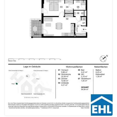
Kaufpreise der Vorsorgewohnungen
von EUR 286.000,- bis EUR 1.238.000,- netto zzgl. 20% USt.
Zu erwartender Mietertrag
von ca. EUR 17,50 bis EUR 22,50 netto/m²
Stellplätze können für 3-4 Zimmerwohnungen um € 40.000,00 netto angekauft werden.
Provisionsfrei für den Käufer!
Fertigstellung: voraussichtlich Q2/2026
Bei diesem Angebot handelt es sich um eine Vorsorgewohnung, die zu Vermietungszwecken erworben wird. Der angegebene Kaufpreis versteht sich daher zzgl. 20% USt. Diese Daten sind vorbehaltlich möglicher Änderungen.
Wir weisen darauf hin, dass zwischen dem Vermittler und dem zu vermittelnden Dritten ein familiäres oder wirtschaftliches Naheverhältnis besteht.
Der Vermittler ist als Doppelmakler tätig.