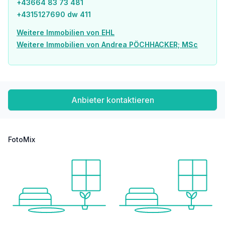
+43664 83 73 481
Post <750m
+4315127690 dw 411
Polizei <750m
Weitere Immobilien von EHL
Verkehr
Weitere Immobilien von Andrea PÖCHHACKER; MSc
Bus <250m
U-Bahn <250m
Straßenbahn <500m
Bahnhof <250m
Autobahnanschluss <2.000m
Anbieter kontaktieren
Angaben Entfernung Luftlinie / Quelle: OpenStreetMap
FotoMix