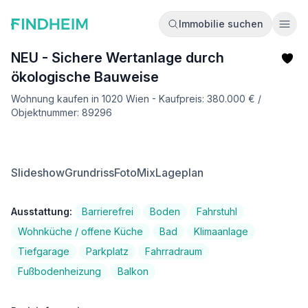
Immobilie suchen
Ope
NEU - Sichere Wertanlage durch
ökologische Bauweise
Wohnung kaufen in 1020 Wien - Kaufpreis: 380.000 € /
Objektnummer: 89296
Slideshow
Grundriss
FotoMix
Lageplan
Ausstattung:
Barrierefrei
Boden
Fahrstuhl
Wohnküche / offene Küche
Bad
Klimaanlage
Tiefgarage
Parkplatz
Fahrradraum
Fußbodenheizung
Balkon