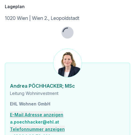
Infrastruktur / Entfernungen
Lageplan
Gesundheit
1020 Wien | Wien 2., Leopoldstadt
Arzt <500m
Apotheke <500m
Klinik <500m
Lade...
Krankenhaus <1.250m
Kinder & Schulen
Schule <500m
Kindergarten <250m
Universität <500m
Höhere Schule <500m
Andrea PÖCHHACKER; MSc
Nahversorgung
Leitung Wohninvestment
Supermarkt <250m
Bäckerei <500m
EHL Wohnen GmbH
Einkaufszentrum <2.000m
E-Mail Adresse anzeigen
Sonstige
a.poechhacker@ehl.at
Geldautomat <250m
Telefonnummer anzeigen
Bank <750m