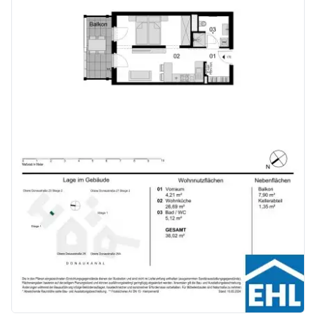
Kaufpreise der Vorsorgewohnungen
von EUR 286.000,- bis EUR 1.238.000,- netto zzgl. 20% USt.
Zu erwartender Mietertrag
von ca. EUR 17,50 bis EUR 22,50 netto/m²
Stellplätze können für 3-4 Zimmerwohnungen um € 40.000,00 netto angekauft werden.
Provisionsfrei für den Käufer!
Fertigstellung: voraussichtlich Q2/2026
Bei diesem Angebot handelt es sich um eine Vorsorgewohnung, die zu Vermietungszwecken erworben wird. Der angegebene Kaufpreis versteht sich daher zzgl. 20% USt. Diese Daten sind vorbehaltlich möglicher Änderungen.
Wir weisen darauf hin, dass zwischen dem Vermittler und dem zu vermittelnden Dritten ein familiäres oder wirtschaftliches Naheverhältnis besteht.
Der Vermittler ist als Doppelmakler tätig.