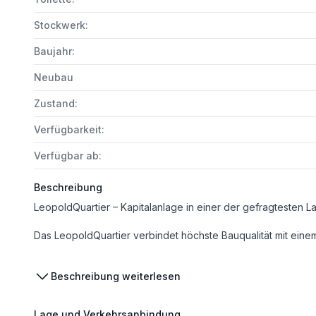
Stockwerk:
Baujahr:
Neubau
Zustand:
Verfügbarkeit:
Verfügbar ab:
Beschreibung
LeopoldQuartier – Kapitalanlage in einer der gefragtesten 
Das LeopoldQuartier verbindet höchste Bauqualität mit einem Standort, der sowohl für Investoren als auch für Mieter zu den begehrtesten Adressen Wiens zählt. Eingebettet zwischen Donaukanal, Augarten und dem 1. Bezirk bietet das Quartier urban
Bei den Fotos handelt es sich um Musterfotos!
Beschreibung weiterlesen
Investment-Standort mit hohem Nachfragepotenzial
Lage und Verkehrsanbindung