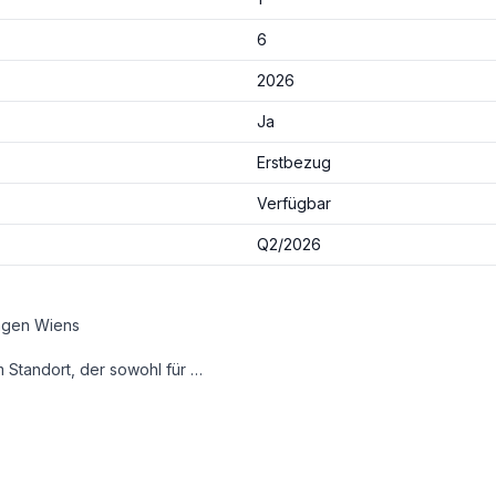
6
2026
Ja
Erstbezug
Verfügbar
Q2/2026
Lagen Wiens
e Lebensqualität im Grünen – ein Investment, das Nachhaltigkeit, Nachfrage und Wertbeständigkeit vereint.