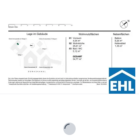
00 netto angekauft werden.
gl. 20% USt. Diese Daten sind vorbehaltlich möglicher Änderungen.
der wirtschaftliches Naheverhältnis besteht.
Lade...