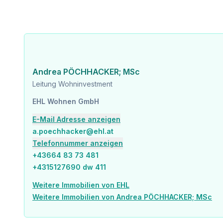
Kinder & Schulen
Schule <500m
Kindergarten <250m
Universität <500m
Höhere Schule <500m
Nahversorgung
Andrea PÖCHHACKER; MSc
Supermarkt <250m
Leitung Wohninvestment
Bäckerei <500m
Einkaufszentrum <2.000m
EHL Wohnen GmbH
E-Mail Adresse anzeigen
Sonstige
Geldautomat <250m
a.poechhacker@ehl.at
Bank <750m
Telefonnummer anzeigen
Post <750m
+43664 83 73 481
Polizei <750m
+4315127690 dw 411
Verkehr
Weitere Immobilien von EHL
Bus <250m
Weitere Immobilien von Andrea PÖCHHACKER; MSc
U-Bahn <250m
Straßenbahn <500m
Bahnhof <250m