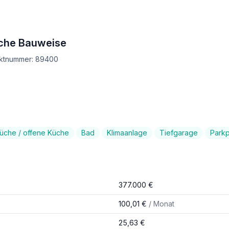
sche Bauweise
ektnummer: 89400
che / offene Küche
Bad
Klimaanlage
Tiefgarage
Parkp
377.000 €
100,01 €
/ Monat
25,63 €