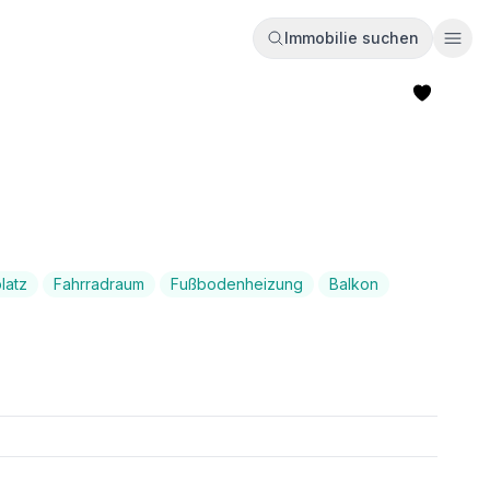
Immobilie suchen
Ope
latz
Fahrradraum
Fußbodenheizung
Balkon