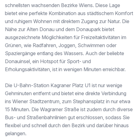
Apotheke <500m
schnellsten wachsenden Bezirke Wiens. Diese Lage
Klinik <2.250m
bietet eine perfekte Kombination aus städtischem Komfort
Krankenhaus <3.500m
und ruhigem Wohnen mit direktem Zugang zur Natur. Die
Kinder & Schulen
Nähe zur Alten Donau und dem Donaupark bietet
Schule <250m
ausgezeichnete Möglichkeiten für Freizeitaktivitäten im
Kindergarten <250m
Universität <1.250m
Grünen, wie Radfahren, Joggen, Schwimmen oder
Höhere Schule <500m
Spaziergänge entlang des Wassers. Auch der beliebte
Donauinsel, ein Hotspot für Sport- und
Nahversorgung
Erholungsaktivitäten, ist in wenigen Minuten erreichbar.
Supermarkt <250m
Bäckerei <250m
Einkaufszentrum <500m
Die U-Bahn-Station Kagraner Platz U1 ist nur wenige
Gehminuten entfernt und bietet eine direkte Verbindung
Sonstige
Geldautomat <250m
ins Wiener Stadtzentrum, zum Stephansplatz in nur etwa
Bank <250m
15 Minuten. Die Wagramer Straße ist zudem durch diverse
Post <750m
Bus- und Straßenbahnlinien gut erschlossen, sodass Sie
Polizei <500m
flexibel und schnell durch den Bezirk und darüber hinaus
Verkehr
gelangen.
Bus <250m