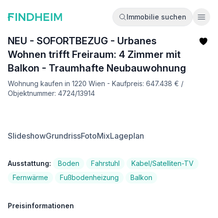
Immobilie suchen
Ope
NEU - SOFORTBEZUG - Urbanes
Wohnen trifft Freiraum: 4 Zimmer mit
Balkon - Traumhafte Neubauwohnung
Wohnung kaufen in 1220 Wien - Kaufpreis: 647.438 € /
Objektnummer: 4724/13914
Slideshow
Grundriss
FotoMix
Lageplan
Ausstattung:
Boden
Fahrstuhl
Kabel/Satelliten-TV
Fernwärme
Fußbodenheizung
Balkon
Preisinformationen