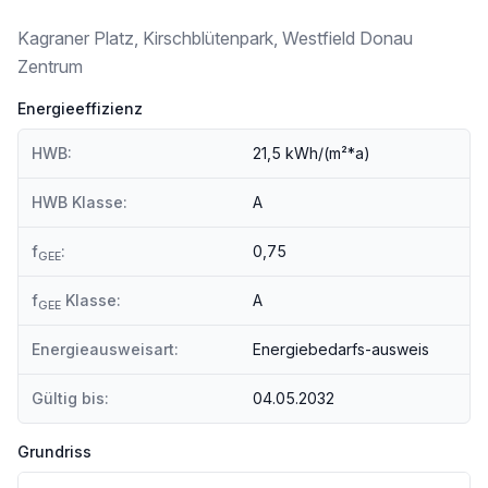
U-Bahn <250m
Kagraner Platz, Kirschblütenpark, Westfield Donau
Straßenbahn <500m
Bahnhof <500m
Zentrum
Autobahnanschluss <1.750m
Energieeffizienz
Angaben Entfernung Luftlinie / Quelle: OpenStreetMap
HWB:
21,5 kWh/(m²*a)
HWB Klasse:
A
f
:
0,75
GEE
f
Klasse:
A
GEE
Energieausweisart:
Energiebedarfs-ausweis
Gültig bis:
04.05.2032
Grundriss