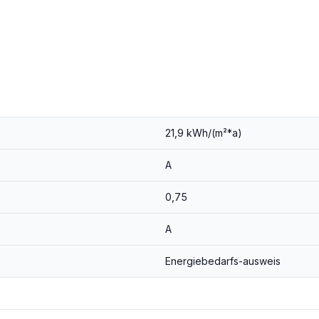
21,9 kWh/(m²*a)
A
0,75
A
Energiebedarfs-ausweis