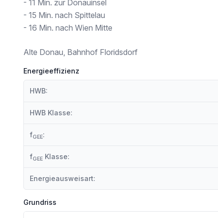
Supermarkt <250m
- 11 Min. zur Donauinsel
Bäckerei <250m
- 15 Min. nach Spittelau
Einkaufszentrum <250m
- 16 Min. nach Wien Mitte
Sonstige
Geldautomat <250m
Alte Donau, Bahnhof Floridsdorf
Bank <250m
Post <500m
Energieeffizienz
Polizei <750m
HWB:
Verkehr
Bus <250m
HWB Klasse:
U-Bahn <250m
Straßenbahn <250m
f
:
GEE
Bahnhof <250m
Autobahnanschluss <1.000m
f
Klasse:
GEE
Angaben Entfernung Luftlinie / Quelle: OpenStreetMap
Energieausweisart:
Grundriss