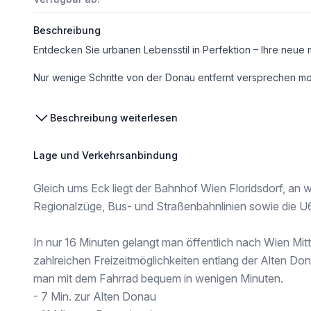
Beschreibung
Nur wenige Schritte von der Donau entfernt versprechen moderne Eigentumswohnungen mit hochwertiger Ausstattung, flexiblen Grundrissen und großzügigen Freiflächen eine nachhaltige Lebensqualität im schönen Floridsdorf. Wer seine Freizeit gerne im Grünen oder am Wasser verbringt, gelangt in Kürze zum idyllischen Ufer der Alten Donau oder zum Naherholungsg
Infrastruktur / Entfernungen
Beschreibung weiterlesen
Gesundheit
Arzt <250m
Lage und Verkehrsanbindung
Apotheke <500m
Klinik <500m
Gleich ums Eck liegt der Bahnhof Wien Floridsdorf, an
Krankenhaus <1.250m
Regionalzüge, Bus- und Straßenbahnlinien sowie die 
Kinder & Schulen
Schule <250m
In nur 16 Minuten gelangt man öffentlich nach Wien Mitt
Kindergarten <500m
Universität <250m
zahlreichen Freizeitmöglichkeiten entlang der Alten Don
Höhere Schule <500m
man mit dem Fahrrad bequem in wenigen Minuten.
- 7 Min. zur Alten Donau
Nahversorgung