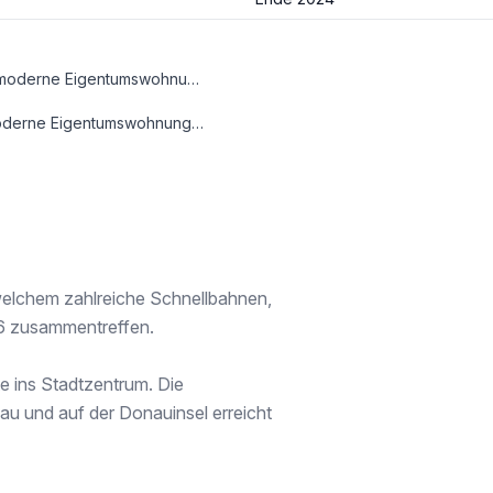
Entdecken Sie urbanen Lebensstil in Perfektion – Ihre neue moderne Eigentumswohnung in wartet auf Sie! Wohnen mit allen Annehmlichkeiten der Großstadt in ruhiger und grüner Umgebung. In 15 Minuten mit direkter öffentlicher Anbindung in das Stadtzentrum und gleichzeitig die idyllischen Donauufer genießen? Unser neuestes Wohnprojekt macht es möglich und verbindet das Beste beider Welten!
ebiet Donauinsel. Diejenigen, die es in die Stadt zieht, erreichen das Zentrum Wiens dank der ausgezeichneten öffentlichen Anbindung in nur ca. 15 Minuten.
 welchem zahlreiche Schnellbahnen,
U6 zusammentreffen.
e ins Stadtzentrum. Die
au und auf der Donauinsel erreicht