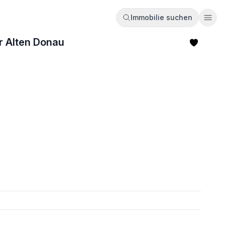
Immobilie suchen
Ope
r Alten Donau