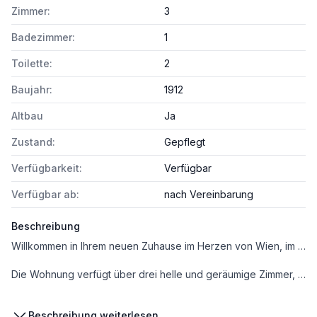
Zimmer:
3
Badezimmer:
1
Toilette:
2
Baujahr:
1912
Altbau
Ja
Zustand:
Gepflegt
Verfügbarkeit:
Verfügbar
Verfügbar ab:
nach Vereinbarung
Beschreibung
Willkommen in Ihrem neuen Zuhause im Herzen von Wien, im begehrten 4. Bezirk! Diese großzügige Etagenwohnung mit einer Wohnfläche von beeindruckenden 158,98 m² bietet Ihnen ein einzigartiges Wohngefühl kombiniert mit höchstem Komfort.
Die Wohnung verfügt über drei helle und geräumige Zimmer, die Ihnen vielfältige Gestaltungsmöglichkeiten bieten – ob als Wohn-, Schlaf- oder Arbeitszimmer. Zwei moderne WCs sorgen für zusätzlichen Komfort und Flexibilität im Alltag. Der gepflegte Zustand der Wohnung unterstreicht die hochwertige Ausstattung und den liebevollen Umgang mit der Immobilie.
Die Lage könnte nicht besser sein: Sie profitieren von einer ausgezeichneten Verkehrsanbindung. Busse, U-Bahn, Straßenbahn und der nahegelegene Bahnhof ermöglichen Ihnen schnelle und unkomplizierte Wege zu Ihrem Arbeitsplatz oder zu Ihren Freizeitaktivitäten in ganz Wien und Umgebung.
Beschreibung weiterlesen