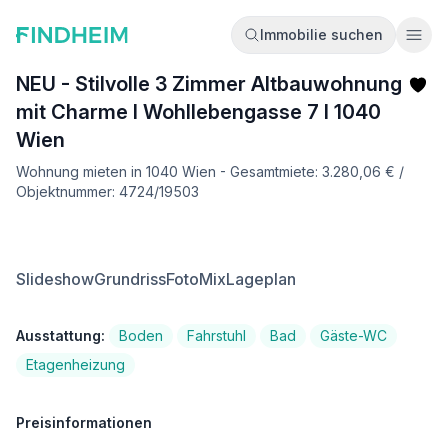
Immobilie suchen
Ope
NEU - Stilvolle 3 Zimmer Altbauwohnung
mit Charme I Wohllebengasse 7 I 1040
Wien
Wohnung mieten in 1040 Wien - Gesamtmiete: 3.280,06 € /
Objektnummer: 4724/19503
Slideshow
Grundriss
FotoMix
Lageplan
Ausstattung:
Boden
Fahrstuhl
Bad
Gäste-WC
Etagenheizung
Preisinformationen