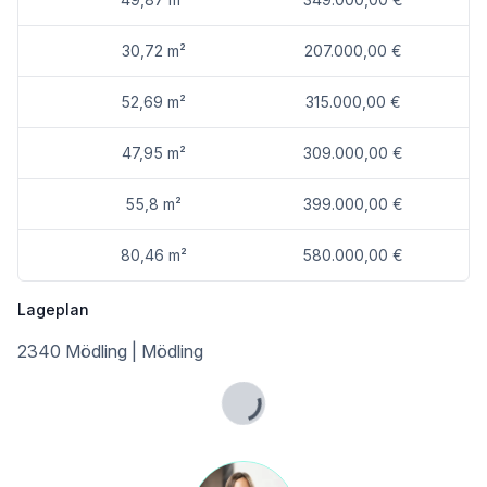
* Elektrisch bedienbare Raffstores
* Weitzer Parkett Dielen
30,72 m²
207.000,00 €
* Fußbodenheizung
* Moderne großformatige Fliesen in den Bädern
* 3-fach verglaste Kunststofffenster mit Alu Deckschale
52,69 m²
315.000,00 €
* Private Freiflächen für jede Wohnung
* Personenlift
47,95 m²
309.000,00 €
* Tiefgarage
* Fernwärme
55,8 m²
399.000,00 €
80,46 m²
580.000,00 €
Lageplan
Lage: Mödling – urban, charmant und bestens angebunden
2340 Mödling | Mödling
Die Ecke Technikerstraße 22 / Grutschgasse 22 befindet sich in ausgezeichneter Lage innerhalb Mödlings – einer der beliebtesten Wohngegenden im Süden von Wien. Der Standort verbindet natürliche Umgebung mit optimaler Infrastruktur.
* Alles für den Alltag ist in wenigen Minuten erreichbar
Lade...
* Zahlreiche Nahversorger
* Boutiquen und Geschäfte im Mödlinger Zentrum
* Schulen, Kinderbetreuung, medizinische Versorgung