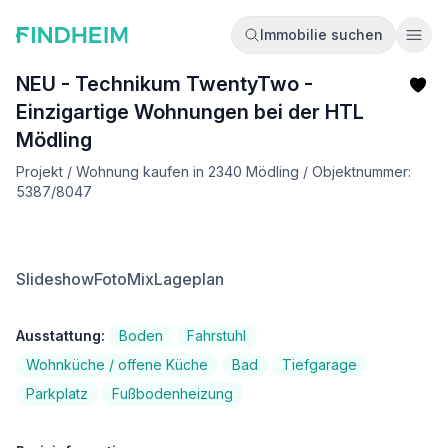
Immobilie suchen
Ope
NEU - Technikum TwentyTwo -
Einzigartige Wohnungen bei der HTL
Mödling
Projekt / Wohnung kaufen in 2340 Mödling / Objektnummer:
5387/8047
Slideshow
FotoMix
Lageplan
Ausstattung:
Boden
Fahrstuhl
Wohnküche / offene Küche
Bad
Tiefgarage
Parkplatz
Fußbodenheizung