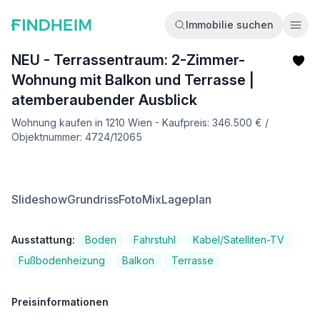
Immobilie suchen
Ope
NEU - Terrassentraum: 2-Zimmer-
Wohnung mit Balkon und Terrasse |
atemberaubender Ausblick
Wohnung kaufen in 1210 Wien - Kaufpreis: 346.500 € /
Objektnummer: 4724/12065
Slideshow
Grundriss
FotoMix
Lageplan
Ausstattung:
Boden
Fahrstuhl
Kabel/Satelliten-TV
Fußbodenheizung
Balkon
Terrasse
Preisinformationen