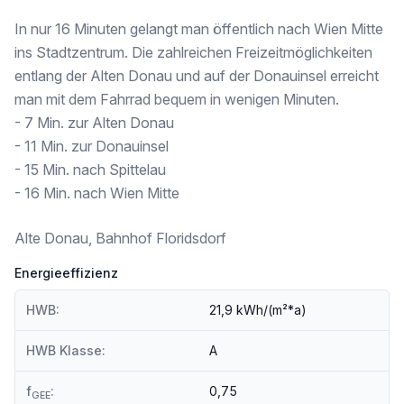
Kindergarten <500m
Universität <250m
In nur 16 Minuten gelangt man öffentlich nach Wien Mitte
Höhere Schule <500m
ins Stadtzentrum. Die zahlreichen Freizeitmöglichkeiten
entlang der Alten Donau und auf der Donauinsel erreicht
Nahversorgung
Supermarkt <250m
man mit dem Fahrrad bequem in wenigen Minuten.
Bäckerei <250m
- 7 Min. zur Alten Donau
Einkaufszentrum <250m
- 11 Min. zur Donauinsel
- 15 Min. nach Spittelau
Sonstige
Geldautomat <250m
- 16 Min. nach Wien Mitte
Bank <250m
Post <500m
Alte Donau, Bahnhof Floridsdorf
Polizei <750m
Energieeffizienz
Verkehr
Bus <250m
HWB:
21,9 kWh/(m²*a)
U-Bahn <250m
Straßenbahn <250m
Bahnhof <250m
HWB Klasse:
A
Autobahnanschluss <1.000m
f
:
0,75
GEE