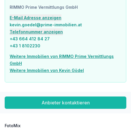
Sonstige
RIMMO Prime Vermittlungs GmbH
Geldautomat <1.000m
Bank <1.000m
E-Mail Adresse anzeigen
Post <1.500m
kevin.goedel@prime-immobilien.at
Polizei <1.000m
Telefonnummer anzeigen
Verkehr
+43 664 412 84 27
Bus <500m
+43 1 8102230
U-Bahn <1.000m
Straßenbahn <500m
Weitere Immobilien von RIMMO Prime Vermittlungs
Bahnhof <1.000m
GmbH
Autobahnanschluss <2.500m
Weitere Immobilien von Kevin Gödel
Angaben Entfernung Luftlinie / Quelle: OpenStreetMap
Anbieter kontaktieren
FotoMix