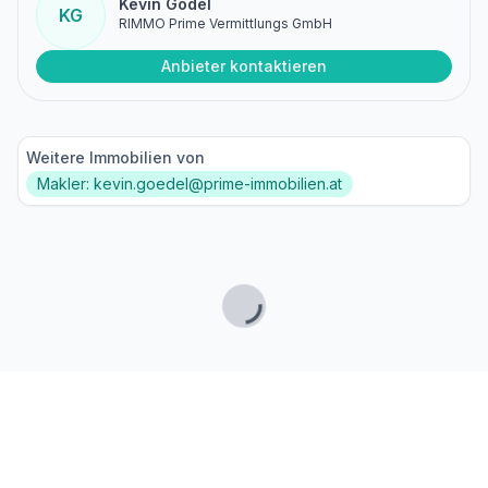
Kevin Gödel
KG
RIMMO Prime Vermittlungs GmbH
Anbieter kontaktieren
Weitere Immobilien von
Makler: kevin.goedel@prime-immobilien.at
Lade...
Fußzeile
Finde passende Kaufimmobilien
- oder werde gefunden!