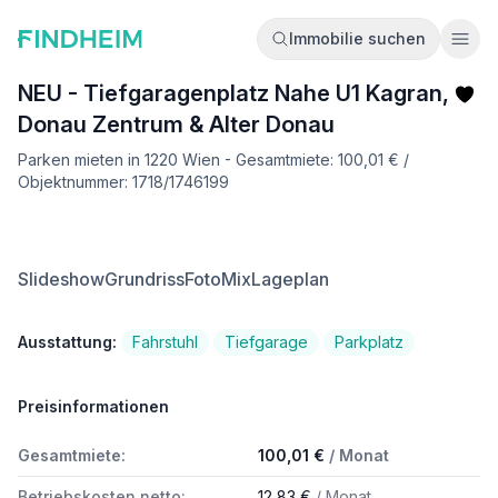
Immobilie suchen
Ope
NEU - Tiefgaragenplatz Nahe U1 Kagran,
Donau Zentrum & Alter Donau
Parken mieten in 1220 Wien - Gesamtmiete: 100,01 € /
Objektnummer: 1718/1746199
Slideshow
Grundriss
FotoMix
Lageplan
Ausstattung:
Fahrstuhl
Tiefgarage
Parkplatz
Preisinformationen
Gesamtmiete:
100,01 €
/ Monat
Betriebskosten netto:
12,83 €
/ Monat