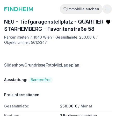
Immobilie suchen
Ope
NEU - Tiefgaragenstellplatz - QUARTIER
STARHEMBERG – Favoritenstraße 58
Parken mieten in 1040 Wien - Gesamtmiete: 250,00 € /
Objektnummer: 5612/347
Slideshow
Grundrisse
FotoMix
Lageplan
Ausstattung:
Barrierefrei
Preisinformationen
Gesamtmiete:
250,00 €
/ Monat
Kaution:
2 Bruttomonatsmieten