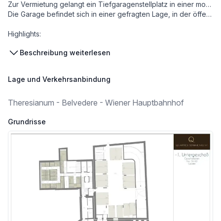
Zur Vermietung gelangt ein Tiefgaragenstellplatz in einer modernen, neu errichteten Tiefgarage.
Die Garage befindet sich in einer gefragten Lage, in der öffentliche Parkplätze äußerst rar sind – ideal für Anrainer:innen, Berufstätige oder als sichere Abstellmöglichkeit für Ihr Fahrzeug.
Highlights:
Beschreibung weiterlesen
*
Neubau-Tiefgarage
Lage und Verkehrsanbindung
*
Bequeme Zufahrt & großzügige Rangierflächen
Theresianum - Belvedere - Wiener Hauptbahnhof
*
Grundrisse
Sicheres, witterungsgeschütztes Parken
*
Ruhige und gepflegte Anlage
*
Perfekte Lösung bei akutem Parkplatzmangel in der Umgebung
Der Stellplatz bietet höchsten Komfort und erspart Ihnen die tägliche Parkplatzsuche.