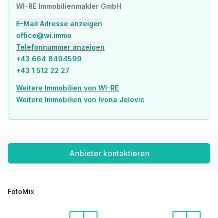
WI-RE Immobilienmakler GmbH
Nahversorgung
E-Mail Adresse anzeigen
Supermarkt <500m
office@wi.immo
Bäckerei <500m
Einkaufszentrum <1.000m
Telefonnummer anzeigen
+43 664 8494599
Sonstige
+43 1 512 22 27
Geldautomat <500m
Bank <500m
Weitere Immobilien von WI-RE
Post <500m
Weitere Immobilien von Ivona Jelovic
Polizei <1.000m
Verkehr
Bus <500m
U-Bahn <500m
Straßenbahn <500m
Anbieter kontaktieren
Bahnhof <500m
Autobahnanschluss <2.500m
Angaben Entfernung Luftlinie / Quelle: OpenStreetMap
FotoMix