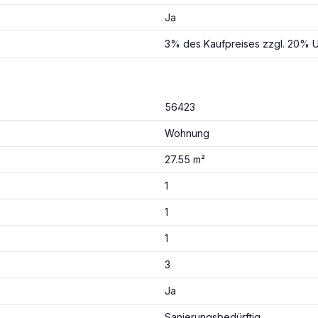
Ja
3% des Kaufpreises zzgl. 20% U
56423
Wohnung
27.55 m²
1
1
1
3
Ja
Sanierungsbedürftig