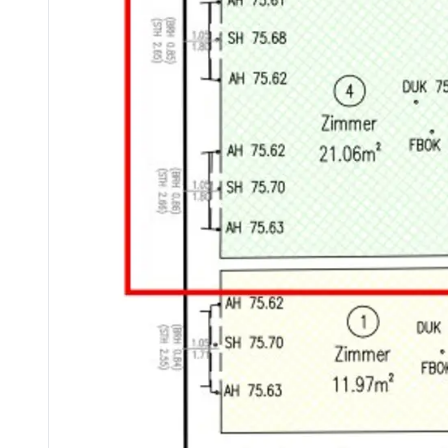
Kindergarten <500m
Universität <1.000m
Höhere Schule <1.000m
Nahversorgung
Supermarkt <500m
Bäckerei <500m
Einkaufszentrum <500m
Sonstige
Geldautomat <500m
Bank <500m
Post <500m
Polizei <500m
Verkehr
Bus <500m
U-Bahn <500m
Straßenbahn <500m
Bahnhof <500m
Autobahnanschluss <5.000m