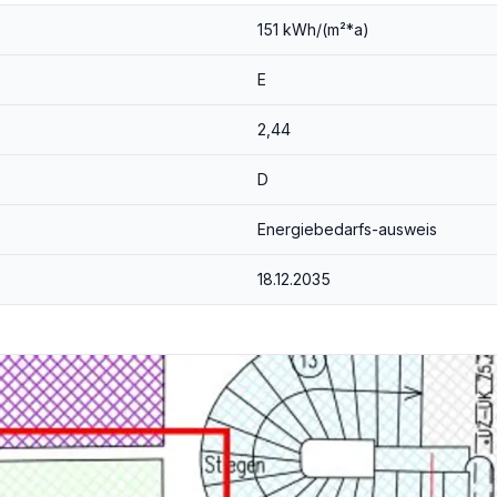
151 kWh/(m²*a)
Wohnungseigentum zugesichert. Die Regelgeschoßwohnungen werden nach freiwerden (befristete Mietverträge) verkauft. Es wird keinen Mehrheitseigentümer geben.
E
2,44
tragserrichtung ist gebunden (RA Mag. Alina Regal)
D
der wirtschaftliches Naheverhältnis besteht.
Energiebedarfs-ausweis
18.12.2035