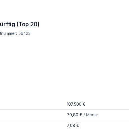
rftig (Top 20)
ektnummer: 56423
107.500 €
70,80 €
/ Monat
7,08 €