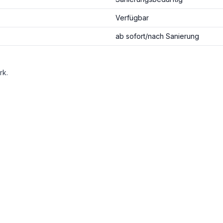
Verfügbar
ab sofort/nach Sanierung
rk.
EUR 77,88
l, Haustor schleifen und neu anstreichen - innen weiß, außen RAL Amazonasgrün).
iß, Fensterlaibungen und Faschen weiß, Sockel grau Baumit 0876).