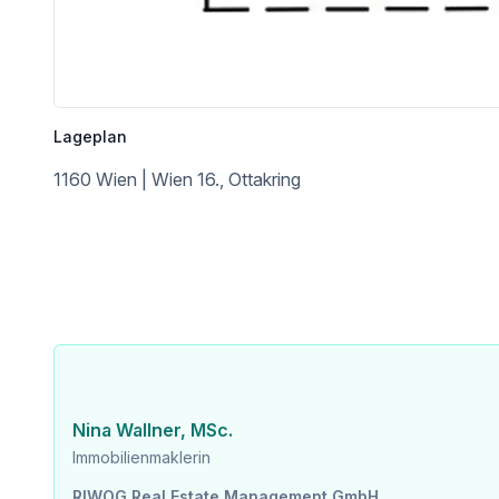
Angaben Entfernung Luftlinie / Quelle: OpenStreetMap
Lageplan
1160 Wien | Wien 16., Ottakring
Nina Wallner, MSc.
Immobilienmaklerin
RIWOG Real Estate Management GmbH