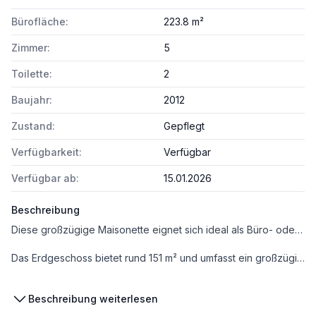
Bürofläche:
223.8 m²
Zimmer:
5
Toilette:
2
Baujahr:
2012
Zustand:
Gepflegt
Verfügbarkeit:
Verfügbar
Verfügbar ab:
15.01.2026
Beschreibung
Diese großzügige Maisonette eignet sich ideal als Büro- oder Praxisfläche und befindet sich in einzigartiger Lage nahe der UNO-City, der Neuen Donau sowie der beliebten Uferpromenade Copa Cagrana. Die Einheit erstreckt sich über Erdgeschoss und 1. Obergeschoss und überzeugt durch eine durchdachte, funktionale Raumaufteilung. Ein besonderes Highlight ist die überdachte Loggia mit Grünblick, die sich hervorragend als Pausen- oder Aufenthaltsbereich eignet.
Das Erdgeschoss bietet rund 151 m² und umfasst ein großzügiges Atelier bzw. Open-Space-Büro, einen Abstellraum, zwei Duschen sowie ein WC. Durch die vorhandenen Duschmöglichkeiten eignet sich die Fläche ideal für sportliche oder gesundheitsorientierte Nutzungskonzepte, wie etwa Yoga-, Pilates- oder Bewegungsflächen, Personal-Training, Tanz- oder Workshopräume.
Im Obergeschoss stehen ca. 72 m² mit zwei Büroräumen, einer Küche, einem Sanitärbereich mit Badewanne sowie einem separaten WC zur Verfügung. Insgesamt ergibt sich eine repräsentative und vielseitig nutzbare Bürofläche, die konzentriertes Arbeiten ebenso ermöglicht wie kreative Tätigkeiten.
Beschreibung weiterlesen