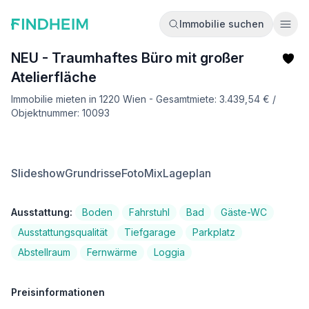
Immobilie suchen
Ope
NEU - Traumhaftes Büro mit großer
Atelierfläche
Immobilie mieten in 1220 Wien - Gesamtmiete: 3.439,54 € /
Objektnummer: 10093
Slideshow
Grundrisse
FotoMix
Lageplan
Ausstattung:
Boden
Fahrstuhl
Bad
Gäste-WC
Ausstattungsqualität
Tiefgarage
Parkplatz
Abstellraum
Fernwärme
Loggia
Preisinformationen