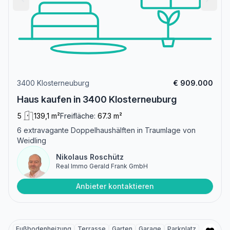
3400 Klosterneuburg
€ 909.000
Haus kaufen in 3400 Klosterneuburg
5
139,1 m²
Freifläche:
67.3 m²
6 extravagante Doppelhaushälften in Traumlage von
Weidling
Nikolaus Roschütz
Real Immo Gerald Frank GmbH
Anbieter kontaktieren
Fußbodenheizung
Terrasse
Garten
Garage
Parkplatz