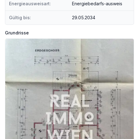
Energieausweisart:
Energiebedarfs-ausweis
Den elektrisch/elektronischen Teil runden ein Satellitenspiegel für TV, ein Glasfaserinternet mit W-Lan, über das sämtliche Haushaltsgeräte von unterwegs gesteuert werden können, so wie zum Beispiel die digitalen Raumthermostate, ab.
Gültig bis:
29.05.2034
Auch sämtliche Garten- bzw. Außeneinrichtungen wurden bis ins letzte Detail durchdacht, wie zum Beispiel Stromversorgung bis zum Gartenhaus, inklusive Starkstromanschluss, eine Vielzahl von Beleuchtungskörpern und Stromanschlüssen bei Blumen- und Bauminselbeeten. Sitz- und Grillplatz wurden mit aufwendiger Ziegelwand und Überdachung versehen. Ein unter dem Rasen eingegrabenes Maulwurfnetz sorgt für das Fernbleiben unerwünschter "Gäste" im Garten.
Grundrisse
Für eine nasse Abkühlung im Hochsommer sorgt ein Schwimmteich mit Steg, Felsen mit Wasserfall, Oase-Filter mit UVC-Vorklärgerät und eine Freiluftdusche mit Solarheizungsbetrieb.
Im Kaufpreis inkludiert ist ein zweites, benachbartes Grundstück in der Größenordnung von rund 1.150 m2 (950 m2 Baufläche/Garten, 200 m2 Waldgürtel) auf dem ein kleines, rund 50 m2 großes Haus steht. Dieses Grundstück ist ebenfalls ein Baugrund, Flächenwidmung Bauland Wohngebiet, 2 Wohneinheiten, Bebauungsdichte max. 40%, offene Bauklasse, max. 7 m Bauhöhe. Das Grundstück bzw. Haus ist mit Abwasser- und Ortswasseranschluss bzw. auch mit einem Stromanschluss versehen. Betreffend Verwendung dieses Grundstückes stehen viele Möglichkeiten offen.
Die Entfernung zur Wiener Stadtgrenze sind rund 8 km, öffentlich gelangt man vorerst mit einem Bus bis zur S-Bahn-Station Schönfeld im Marchfeld Lassee und dann zur U-Bahn U2 bzw. über die S-Bahn-Station Deutsch-Wagram nach Wien.
BITTE BEACHTEN SIE, DASS WIR AUFGRUND DER NACHWEISPFLICHT GEGENÜBER DEM EIGENTÜMER NUR ANFRAGEN MIT VOLLSTÄNDIGER ANGABE DER ANSCHRIFT UND ANGABEN ZUR PERSON (NAME, TELEFON, E-MAIL) BEARBEITEN KÖNNEN.
Wir weisen darauf hin, dass zwischen dem Vermittler und dem zu vermittelnden Dritten ein familiäres oder wirtschaftliches Naheverhältnis besteht.
Der Vermittler ist als Doppelmakler tätig.
Infrastruktur / Entfernungen
Gesundheit