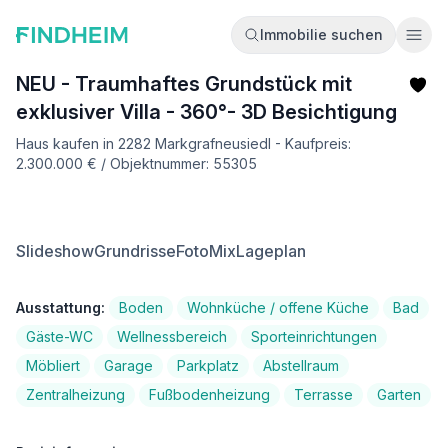
Immobilie suchen
Ope
NEU - Traumhaftes Grundstück mit
exklusiver Villa - 360°- 3D Besichtigung
Haus kaufen in 2282 Markgrafneusiedl - Kaufpreis:
2.300.000 € / Objektnummer: 55305
Slideshow
Grundrisse
FotoMix
Lageplan
Ausstattung:
Boden
Wohnküche / offene Küche
Bad
Gäste-WC
Wellnessbereich
Sporteinrichtungen
Möbliert
Garage
Parkplatz
Abstellraum
Zentralheizung
Fußbodenheizung
Terrasse
Garten