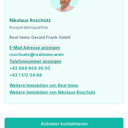
Bahnhof <3.500m
U-Bahn <9.500m
Autobahnanschluss <8.500m
Nikolaus Roschütz
Straßenbahn <9.500m
Kooperationspartner
Angaben Entfernung Luftlinie / Quelle: OpenStreetMap
Real Immo Gerald Frank GmbH
E-Mail Adresse anzeigen
roschuetz@realimmo.wien
Telefonnummer anzeigen
+43 664 864 39 50
+43 1 512 04 88
Weitere Immobilien von Real Immo
Weitere Immobilien von Nikolaus Roschütz
Anbieter kontaktieren