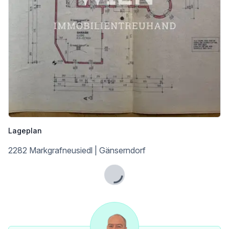
Arzt <500m
Apotheke <6.000m
Klinik <6.000m
Kinder & Schulen
Kindergarten <3.000m
Schule <1.000m
Universität <9.000m
Höhere Schule <10.000m
Nahversorgung
Supermarkt <1.000m
Bäckerei <6.000m
Lageplan
Einkaufszentrum <9.000m
2282 Markgrafneusiedl | Gänserndorf
Sonstige
Bank <1.000m
Geldautomat <1.000m
Lade...
Post <6.000m
Polizei <6.000m
Verkehr
Bus <1.000m